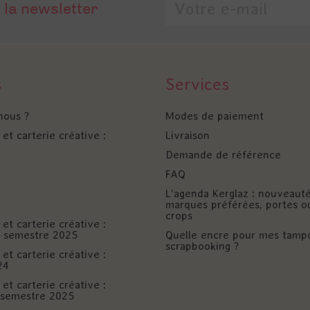
 la newsletter
s
Services
nous ?
Modes de paiement
et carterie créative :
Livraison
Demande de référence
FAQ
L'agenda Kerglaz : nouveaut
marques préférées, portes o
crops
et carterie créative :
er semestre 2025
Quelle encre pour mes tamp
scrapbooking ?
et carterie créative :
24
et carterie créative :
è semestre 2025