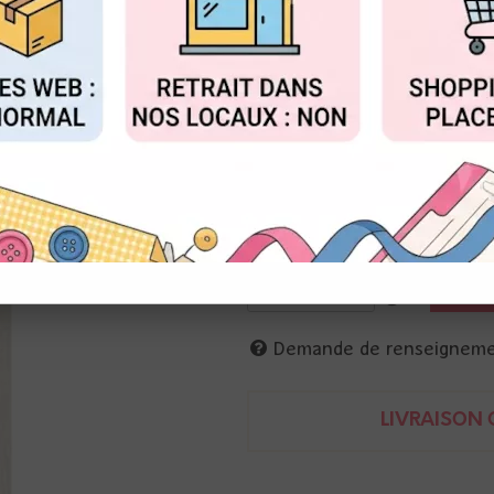
Réf. :
05SCL56
FIGURER
ACCEPTER T
Tsukineko
Nettoyant tampon
56 ml
Pour nettoyer toutes sortes de
à base d’eau comme à base de 
712353860018
Demande de renseignem
LIVRAISON O