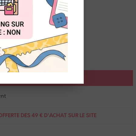
OUT
 tampons, pour les encres
solvant. Sans acide.
AJOUTER AU PANIER
ent
FFERTE DÈS 49 € D'ACHAT SUR LE SITE