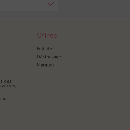
Offres
Fidélité
Déstockage
Marques
és des
uvertes,
ons