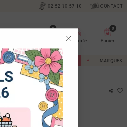
02 52 10 57 10
CONTACT
0
0
Favoris
Compte
Panier
pter
ENT
BONNES AFFAIRES
MARQUES
ur nos
uide nettoyage tampons
utres, non
s annonces
calisation
otre avis !
 appareil.
laz. Vous
s à droite