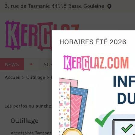
3, rue de Tasmanie 44115 Basse Goulaine
HORAIRES ÉTÉ 2026
Nous
NEWS
SCRAP CARTERIE
MACHINES 
Ils no
Accueil
>
Outillage
>
Perfo
Amé
Mes
pro
Gér
Les perfos ou punches pour votre scrap : motifs, coins, bord
Certains 
obligatoi
Outillage
et du con
précises 
Si vous 
disposez 
Accessoires Tampons et pochoirs
de la pag