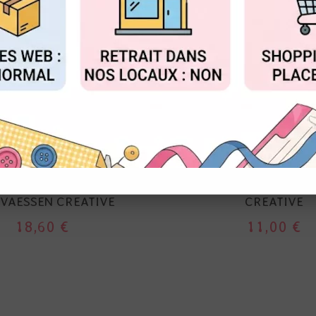
FIGURER
ACCEPTER T
VAESSEN CREATI
AESSEN CREATIVE
PERFO - TIMBRE REC
- CERCLE DENTELÉ - 5
2,5 X 2,9 CM - VA
 VAESSEN CREATIVE
CREATIVE
18,60 €
11,00 €