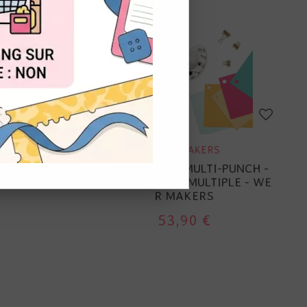
OUT
VE
WE R MAKERS
TANGLE
CROP A DILE - MULTI-PUNCH -
ESSEN
PERFORATRICE MULTIPLE - WE
R MAKERS
53,90 €