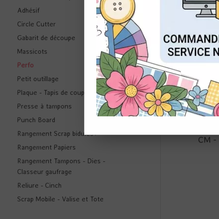
Adhésif
Circle Cutter
CON
Gabarit de découpe
Massicots
Perfo
Petit outillage
Plaque - Tapis de coupe
Presse à tampons
V
Punch Board
PERFO 
Rangement Scrap bidules+
CM -
Rangement Papiers
Rangement Tampons - Dies -
Classeur gaufrage
Reliure - Cinch
Scrap Mobile - Valise et Tote