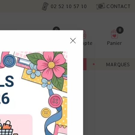
02 52 10 57 10
CONTACT
0
0
Favoris
Compte
Panier
pter
ENT
BONNES AFFAIRES
MARQUES
ur nos
utres, non
s annonces
calisation
 appareil.
laz. Vous
s à droite