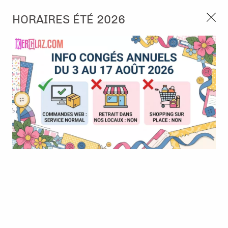
3, rue de Tasmanie 44115 Basse Goulaine
HORAIRES ÉTÉ 2026
Continuer sans accepter
PORT OFFERT À PARTIR DE 49 €
Nous autorisez-vous à utiliser vos
02 52 10 57 10
CONTACT
cookies ?
Ils nous seront utiles pour :
0
Améliorer l'interface et les fonctionnalités du site
Mesurer les campagnes marketing et proposer des
Accueil
>
Tampon et Mask-Pochoir
>
Accessoires pochoirs
>
Doigt
mises à jour sur nos produits
en mousse (Daubers)
Gérer l'authentification et surveiller les erreurs
techniques
Certains cookies sont nécessaires à des fins techniques, ils sont donc dispensés
de consentement. D'autres, non obligatoires, peuvent être utilisés pour la
personnalisation des annonces et du contenu, la mesure des annonces et du
contenu, la connaissance de l'audience et le développement de produits, les
données de géolocalisation précises et l'identification par le balayage de l'appareil,
le stockage et/ou l'accès aux informations sur un appareil. Si vous donnez votre
consentement, celui-ci sera valable sur l’ensemble des sous-domaines de Kerglaz.
Vous disposez de la possibilité de retirer votre consentement à tout moment en
cliquant sur le widget en bas à droite de la page. Pour en savoir plus, consulter
notre politique de cookie.