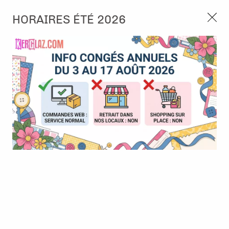
3, rue de Tasmanie 44115 Basse Goulaine
HORAIRES ÉTÉ 2026
Continuer sans accepter
PORT OFFERT À PARTIR DE 49 €
Nous autorisez-vous à utiliser vos
02 52 10 57 10
CONTACT
cookies ?
Ils nous seront utiles pour :
0
Améliorer l'interface et les fonctionnalités du site
Mesurer les campagnes marketing et proposer des
Accueil
>
Outillage
>
Presse à tampons
>
Stamp Press - Essential
mises à jour sur nos produits
tool stamp press
Gérer l'authentification et surveiller les erreurs
techniques
Certains cookies sont nécessaires à des fins techniques, ils sont donc dispensés
de consentement. D'autres, non obligatoires, peuvent être utilisés pour la
personnalisation des annonces et du contenu, la mesure des annonces et du
contenu, la connaissance de l'audience et le développement de produits, les
données de géolocalisation précises et l'identification par le balayage de l'appareil,
le stockage et/ou l'accès aux informations sur un appareil. Si vous donnez votre
consentement, celui-ci sera valable sur l’ensemble des sous-domaines de Kerglaz.
Vous disposez de la possibilité de retirer votre consentement à tout moment en
cliquant sur le widget en bas à droite de la page. Pour en savoir plus, consulter
notre politique de cookie.