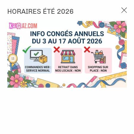
3, rue de Tasmanie 44115 Basse Goulaine
HORAIRES ÉTÉ 2026
Continuer sans accepter
PORT OFFERT À PARTIR DE 49 €
Nous autorisez-vous à utiliser vos
02 52 10 57 10
CONTACT
cookies ?
Ils nous seront utiles pour :
0
Améliorer l'interface et les fonctionnalités du site
Mesurer les campagnes marketing et proposer des
Accueil
>
Outillage
>
Accessoires Tampons et pochoirs
>
3 Blocs
mises à jour sur nos produits
acrylique
Gérer l'authentification et surveiller les erreurs
techniques
Certains cookies sont nécessaires à des fins techniques, ils sont donc dispensés
de consentement. D'autres, non obligatoires, peuvent être utilisés pour la
personnalisation des annonces et du contenu, la mesure des annonces et du
contenu, la connaissance de l'audience et le développement de produits, les
données de géolocalisation précises et l'identification par le balayage de l'appareil,
le stockage et/ou l'accès aux informations sur un appareil. Si vous donnez votre
consentement, celui-ci sera valable sur l’ensemble des sous-domaines de Kerglaz.
Vous disposez de la possibilité de retirer votre consentement à tout moment en
cliquant sur le widget en bas à droite de la page. Pour en savoir plus, consulter
notre politique de cookie.