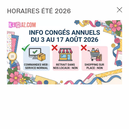
3, rue de Tasmanie 44115 Basse Goulaine
HORAIRES ÉTÉ 2026
Continuer sans accepter
PORT OFFERT À PARTIR DE 49 €
Nous autorisez-vous à utiliser vos
02 52 10 57 10
CONTACT
cookies ?
Ils nous seront utiles pour :
0
Améliorer l'interface et les fonctionnalités du site
Mesurer les campagnes marketing et proposer des
Accueil
>
Outillage
>
Accessoires Tampons et pochoirs
>
Tapis
mises à jour sur nos produits
mousse noir - Tamponnage & perçage - Studio Light
Gérer l'authentification et surveiller les erreurs
techniques
Certains cookies sont nécessaires à des fins techniques, ils sont donc dispensés
de consentement. D'autres, non obligatoires, peuvent être utilisés pour la
personnalisation des annonces et du contenu, la mesure des annonces et du
contenu, la connaissance de l'audience et le développement de produits, les
données de géolocalisation précises et l'identification par le balayage de l'appareil,
le stockage et/ou l'accès aux informations sur un appareil. Si vous donnez votre
consentement, celui-ci sera valable sur l’ensemble des sous-domaines de Kerglaz.
Vous disposez de la possibilité de retirer votre consentement à tout moment en
cliquant sur le widget en bas à droite de la page. Pour en savoir plus, consulter
notre politique de cookie.