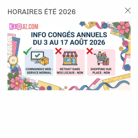
3, rue de Tasmanie 44115 Basse Goulaine
HORAIRES ÉTÉ 2026
Continuer sans accepter
PORT OFFERT À PARTIR DE 49 €
Nous autorisez-vous à utiliser vos
02 52 10 57 10
CONTACT
cookies ?
Ils nous seront utiles pour :
0
Améliorer l'interface et les fonctionnalités du site
Mesurer les campagnes marketing et proposer des
Accueil
>
Outillage
>
Petit outillage
>
Blending brushes 2 cm - 10
mises à jour sur nos produits
brosses - STUDIO LIGHT
Gérer l'authentification et surveiller les erreurs
techniques
Certains cookies sont nécessaires à des fins techniques, ils sont donc dispensés
de consentement. D'autres, non obligatoires, peuvent être utilisés pour la
personnalisation des annonces et du contenu, la mesure des annonces et du
contenu, la connaissance de l'audience et le développement de produits, les
données de géolocalisation précises et l'identification par le balayage de l'appareil,
le stockage et/ou l'accès aux informations sur un appareil. Si vous donnez votre
consentement, celui-ci sera valable sur l’ensemble des sous-domaines de Kerglaz.
Vous disposez de la possibilité de retirer votre consentement à tout moment en
cliquant sur le widget en bas à droite de la page. Pour en savoir plus, consulter
notre politique de cookie.