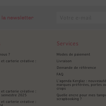
 la newsletter
s
Services
nous ?
Modes de paiement
et carterie créative :
Livraison
Demande de référence
FAQ
L'agenda Kerglaz : nouveaut
marques préférées, portes o
crops
et carterie créative :
er semestre 2025
Quelle encre pour mes tamp
scrapbooking ?
et carterie créative :
24