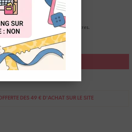
OUT
 serrés pour un travail régulier des encres.
AJOUTER AU PANIER
ent
FFERTE DÈS 49 € D'ACHAT SUR LE SITE