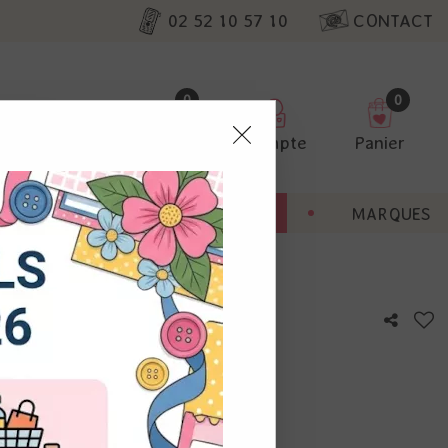
02 52 10 57 10
CONTACT
0
0
Favoris
Compte
Panier
pter
ENT
BONNES AFFAIRES
MARQUES
ur nos
 #10
utres, non
s annonces
calisation
otre avis !
 appareil.
laz. Vous
s à droite