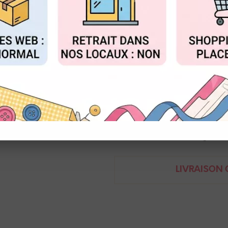
Réf. :
NMMB002
FIGURER
ACCEPTER T
Nelly
Brosse de poils très souples et
8 mm
8719743094512
Demande de renseignem
LIVRAISON O