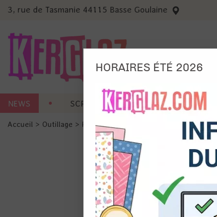
3, rue de Tasmanie 44115 Basse Goulaine
HORAIRES ÉTÉ 2026
Nous
NEWS
SCRAP CARTERIE
MACHINES 
Ils no
Accueil
>
Outillage
>
Petit outillage
>
Mixed media brush - 
Amé
Mes
pro
Gér
Certains 
obligatoi
et du con
précises 
Si vous 
disposez 
de la pag