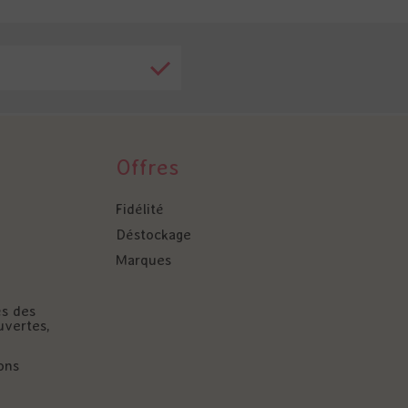
Offres
Fidélité
Déstockage
Marques
és des
uvertes,
ons