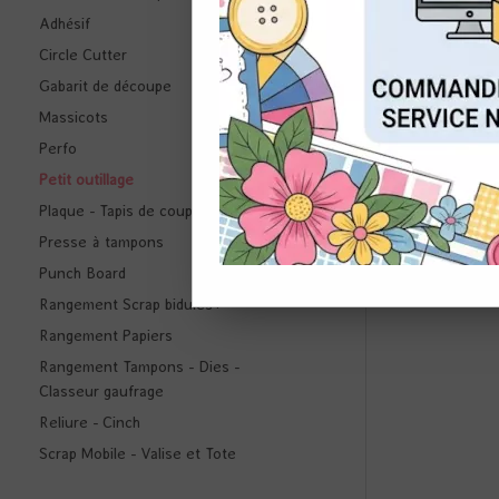
Adhésif
NOUVEAU
Circle Cutter
CON
Gabarit de découpe
Massicots
Perfo
Petit outillage
Plaque - Tapis de coupe
Presse à tampons
HEA
Punch Board
CHAUFF
Rangement Scrap bidules+
Rangement Papiers
Rangement Tampons - Dies -
Classeur gaufrage
Reliure - Cinch
Scrap Mobile - Valise et Tote