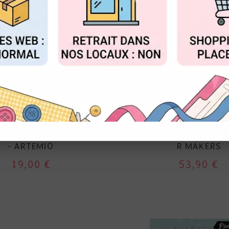
FIGURER
ACCEPTER T
ARTEMIO
WE R MAKERS
T GUN - PISTOLET
CROP A DILE - MULTI-
ANT POUR EMBOSSAGE
PERFORATRICE MULTIP
- ARTEMIO
R MAKERS
19,00 €
53,90 €