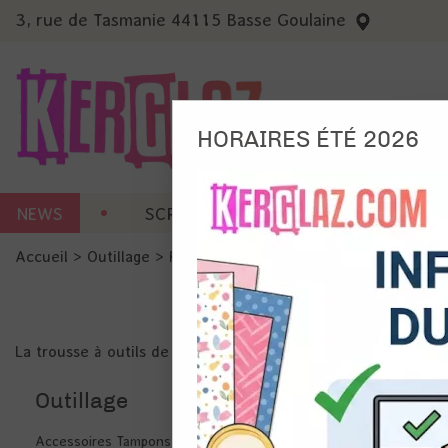
3, rue de Tasmanie 44115 Basse Goulaine
HORAIRES ÉTÉ 2026
Nous
NEWS
SCRAP CARTERIE
MACHINES 
Ils no
Accueil
>
Outillage
>
Petit outillage
Amé
Mes
pro
Gér
La trousse à outils de la scrapeuse : ciseaux, cutters, blocs
Certains 
obligatoi
Outillage
et du con
précises 
Si vous 
disposez 
Accessoires Tampons et pochoirs
de la pag