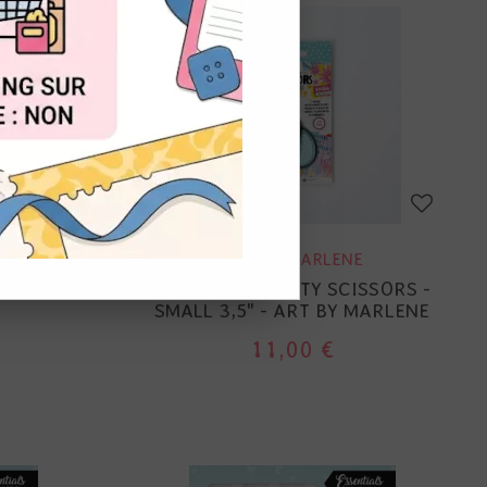
OUT
ART BY MARLENE
PUNCH -
LE - WE
CISEAUX - CRAFTY SCISSORS -
SMALL 3,5" - ART BY MARLENE
11,00 €