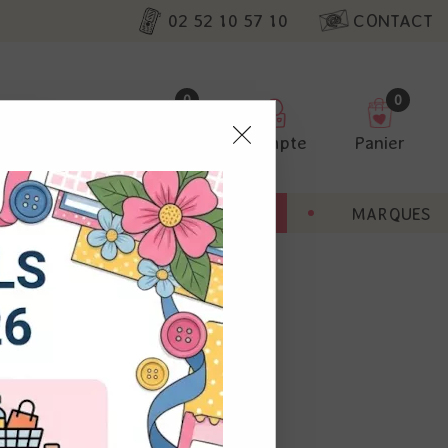
02 52 10 57 10
CONTACT
0
0
Favoris
Compte
Panier
pter
ENT
BONNES AFFAIRES
MARQUES
ur nos
cre, pinces, agrafes
utres, non
s annonces
calisation
 appareil.
laz. Vous
s à droite