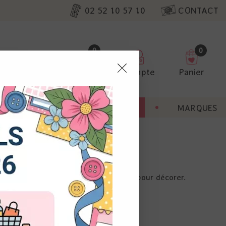
02 52 10 57 10
CONTACT
0
0
Favoris
Compte
Panier
pter
ENT
BONNES AFFAIRES
MARQUES
ur nos
 coller des photos, ou tout simplement pour décorer.
utres, non
s annonces
calisation
 appareil.
laz. Vous
s à droite