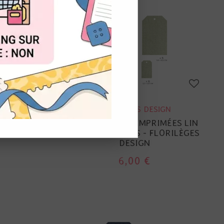
OUT
GN
FLORILÈGES DESIGN
MÉES LIN
21 ÉTIQUETTES IMPRIMÉES LIN
ORILÈGES
VERT MURMURES - FLORILÈGES
DESIGN
6,00 €