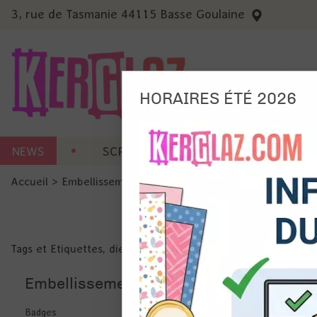
3, rue de Tasmanie 44115 Basse Goulaine
HORAIRES ÉTÉ 2026
Nous
NEWS
SCRAP CARTERIE
MACHINES 
Ils no
Accueil
>
Embellissement
>
Tag et Etiquette
Amé
Mes
pro
Gér
Tags et Etiquettes, die-cuts : grand choix de formes, taille
Certains 
obligatoi
Embellissement
et du con
précises 
Si vous 
disposez 
Badges
de la pag