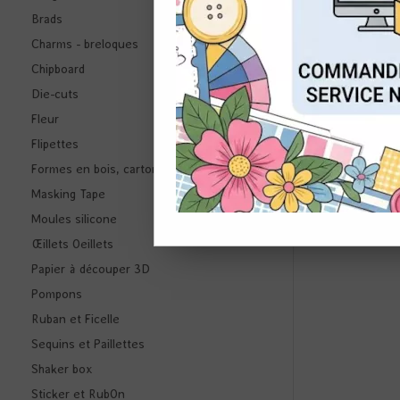
Brads
Charms - breloques
CON
Chipboard
Die-cuts
Fleur
Flipettes
Formes en bois, carton ...
Masking Tape
F
21 ÉTIQ
Moules silicone
BEIGE M
Œillets Oeillets
Papier à découper 3D
Pompons
Ruban et Ficelle
Sequins et Paillettes
Shaker box
Sticker et RubOn