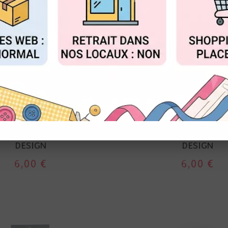
FIGURER
ACCEPTER T
LORILÈGES DESIGN
FLORILÈGES DESI
UETTES IMPRIMÉES LIN
21 ÉTIQUETTES IMPRI
URMURES - FLORILÈGES
ROSE MURMURES - FL
DESIGN
DESIGN
6,00 €
6,00 €