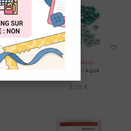
OUT
WE R MAKERS
NGE
OEILLETS - AQUA
5,50 €