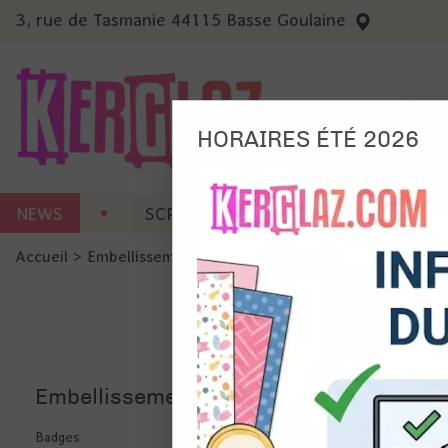
3, rue de Tasmanie 44115 Basse Goulaine
HORAIRES ÉTÉ 2026
Nous
NEWS
SCRAP CARTERIE
MACHINES 
Ils no
Accueil
>
Embellissement
>
Œillets Oeillets
Amé
Mes
pro
Gér
Certains 
obligatoi
Embellissement
et du con
précises 
Si vous 
disposez 
Badges
de la pag