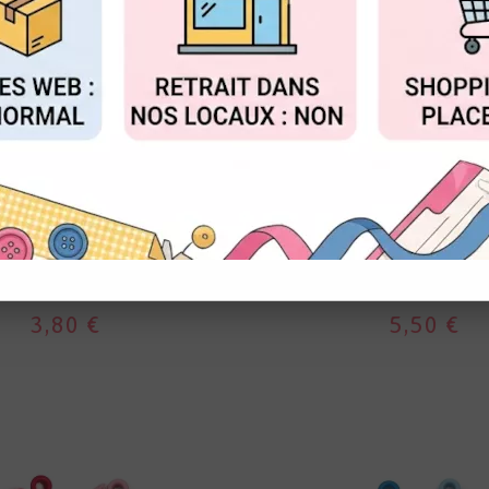
FIGURER
ACCEPTER T
EPHÉMÉRIA
WE R MAKERS
LLETS - ARGENT & OR
OEILLETS - ORA
3,80 €
5,50 €