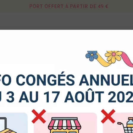
PORT OFFERT À PARTIR DE 49 €
Continuer sans acce
 autorisez-vous à utiliser vos cookies ?
DIES
MIXED MEDIA
OUTILS - RANGEM
us seront utiles pour :
liorer l'interface et les fonctionnalités du site
urer les campagnes marketing et proposer des mises à jour s
ŒILLETS OEILLETS
duits
er l'authentification et surveiller les erreurs techniques
cookies sont nécessaires à des fins techniques, ils sont donc dispensés de consentement. D'a
res, peuvent être utilisés pour la personnalisation des annonces et du contenu, la mesure de
tenu, la connaissance de l'audience et le développement de produits, les données de géolo
34 articles
et l'identification par le balayage de l'appareil, le stockage et/ou l'accès aux informations sur un
donnez votre consentement, celui-ci sera valable sur l’ensemble des sous-domaines de Kerg
de la possibilité de retirer votre consentement à tout moment en cliquant sur le widget en ba
e. Pour en savoir plus, consulter notre politique de cookie.