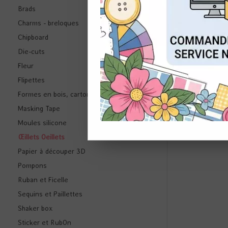
Brads
Charms - breloques
CON
Chipboard
Die-cuts
Fleur
Flipettes
Formes en bois, carton ...
Masking Tape
50 OEI
Moules silicone
Œillets Oeillets
Papier à découper 3D
Pompons
Ruban et Ficelle
Sequins et Paillettes
Shaker box
Sticker et RubOn