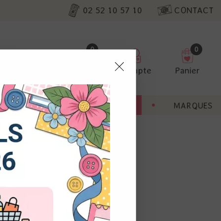
02 52 10 57 10
CONTACT
0
0
Favoris
Compte
Panier
pter
ENT
BONNES AFFAIRES
MARQUES
ur nos
utres, non
s annonces
calisation
 appareil.
laz. Vous
s à droite