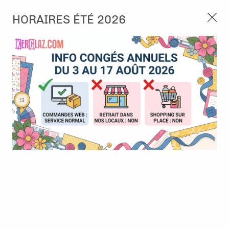
3, rue de Tasmanie 44115 Basse Goulaine
HORAIRES ÉTÉ 2026
Continuer sans accepter
PORT OFFERT À PARTIR DE 49 €
Nous autorisez-vous à utiliser vos
02 52 10 57 10
CONTACT
cookies ?
Ils nous seront utiles pour :
0
Améliorer l'interface et les fonctionnalités du site
Mesurer les campagnes marketing et proposer des
Accueil
>
Embellissement
>
Tag et Etiquette
>
Cartes Rolodex -
mises à jour sur nos produits
Enveloppe
Gérer l'authentification et surveiller les erreurs
techniques
Certains cookies sont nécessaires à des fins techniques, ils sont donc dispensés
de consentement. D'autres, non obligatoires, peuvent être utilisés pour la
personnalisation des annonces et du contenu, la mesure des annonces et du
contenu, la connaissance de l'audience et le développement de produits, les
données de géolocalisation précises et l'identification par le balayage de l'appareil,
le stockage et/ou l'accès aux informations sur un appareil. Si vous donnez votre
consentement, celui-ci sera valable sur l’ensemble des sous-domaines de Kerglaz.
Vous disposez de la possibilité de retirer votre consentement à tout moment en
cliquant sur le widget en bas à droite de la page. Pour en savoir plus, consulter
notre politique de cookie.