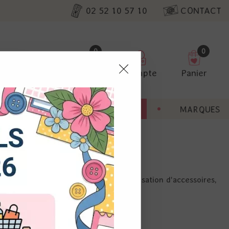
02 52 10 57 10
CONTACT
0
0
Favoris
Compte
Panier
pter
ENT
BONNES AFFAIRES
MARQUES
ur nos
arrément bling bling. Egalement customisation d'accessoires,
utres, non
s annonces
calisation
 appareil.
laz. Vous
s à droite