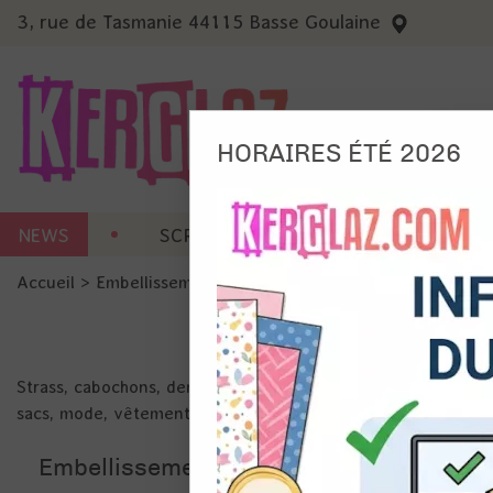
3, rue de Tasmanie 44115 Basse Goulaine
HORAIRES ÉTÉ 2026
Nous
NEWS
SCRAP CARTERIE
MACHINES 
Ils no
Accueil
>
Embellissement
>
Strass et Perles
Amé
Mes
pro
Gér
Strass, cabochons, demi-perles et perles: à ajouter dans vos
Certains 
sacs, mode, vêtements, chaussures.
obligatoi
et du con
précises 
Embellissement
Si vous 
disposez 
de la pag