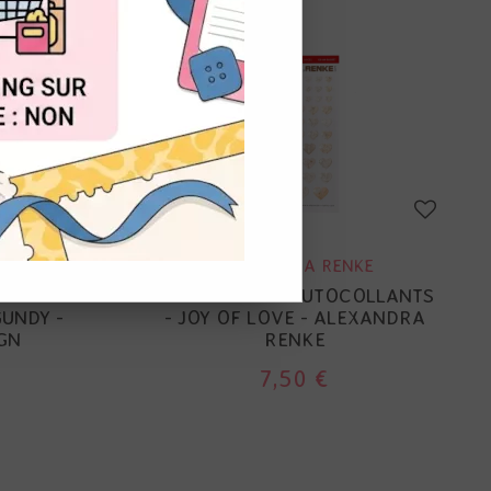
OUT
ALEXANDRA RENKE
GN
ENAMEL DOTS AUTOCOLLANTS
UNDY -
- JOY OF LOVE - ALEXANDRA
GN
RENKE
7,50 €