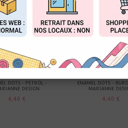
FIGURER
ACCEPTER T
NOUVEAU
ARIANNE DESIGN
MARIANNE DESI
EL DOTS - PETROL -
ENAMEL DOTS - BURG
ARIANNE DESIGN
MARIANNE DESI
4,40 €
4,40 €