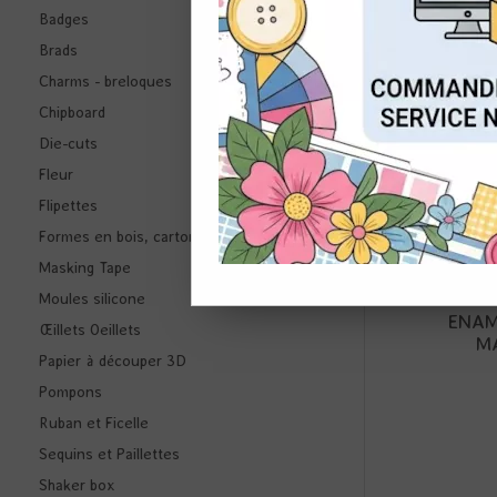
Badges
Brads
CON
NOUVEAU
Charms - breloques
Chipboard
Die-cuts
Fleur
Flipettes
Formes en bois, carton ...
Masking Tape
M
Moules silicone
ENAM
Œillets Oeillets
M
Papier à découper 3D
Pompons
Ruban et Ficelle
Sequins et Paillettes
Shaker box