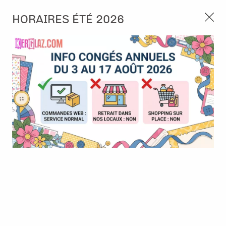
3, rue de Tasmanie 44115 Basse Goulaine
HORAIRES ÉTÉ 2026
Continuer sans accepter
PORT OFFERT À PARTIR DE 49 €
Nous autorisez-vous à utiliser vos
02 52 10 57 10
CONTACT
cookies ?
Ils nous seront utiles pour :
0
Améliorer l'interface et les fonctionnalités du site
Mesurer les campagnes marketing et proposer des
Accueil
>
Embellissement
>
Tag et Etiquette
>
Cartes Rolodex -
mises à jour sur nos produits
Oval
Gérer l'authentification et surveiller les erreurs
techniques
Certains cookies sont nécessaires à des fins techniques, ils sont donc dispensés
de consentement. D'autres, non obligatoires, peuvent être utilisés pour la
personnalisation des annonces et du contenu, la mesure des annonces et du
contenu, la connaissance de l'audience et le développement de produits, les
données de géolocalisation précises et l'identification par le balayage de l'appareil,
le stockage et/ou l'accès aux informations sur un appareil. Si vous donnez votre
consentement, celui-ci sera valable sur l’ensemble des sous-domaines de Kerglaz.
Vous disposez de la possibilité de retirer votre consentement à tout moment en
cliquant sur le widget en bas à droite de la page. Pour en savoir plus, consulter
notre politique de cookie.