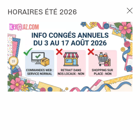
3, rue de Tasmanie 44115 Basse Goulaine
HORAIRES ÉTÉ 2026
Continuer sans accepter
PORT OFFERT À PARTIR DE 49 €
Nous autorisez-vous à utiliser vos
02 52 10 57 10
CONTACT
cookies ?
Ils nous seront utiles pour :
0
Améliorer l'interface et les fonctionnalités du site
Mesurer les campagnes marketing et proposer des
Accueil
>
Embellissement
>
Tag et Etiquette
>
Mots à découper -
mises à jour sur nos produits
Carterie - Violet
Gérer l'authentification et surveiller les erreurs
techniques
Certains cookies sont nécessaires à des fins techniques, ils sont donc dispensés
de consentement. D'autres, non obligatoires, peuvent être utilisés pour la
personnalisation des annonces et du contenu, la mesure des annonces et du
contenu, la connaissance de l'audience et le développement de produits, les
données de géolocalisation précises et l'identification par le balayage de l'appareil,
le stockage et/ou l'accès aux informations sur un appareil. Si vous donnez votre
consentement, celui-ci sera valable sur l’ensemble des sous-domaines de Kerglaz.
Vous disposez de la possibilité de retirer votre consentement à tout moment en
cliquant sur le widget en bas à droite de la page. Pour en savoir plus, consulter
notre politique de cookie.