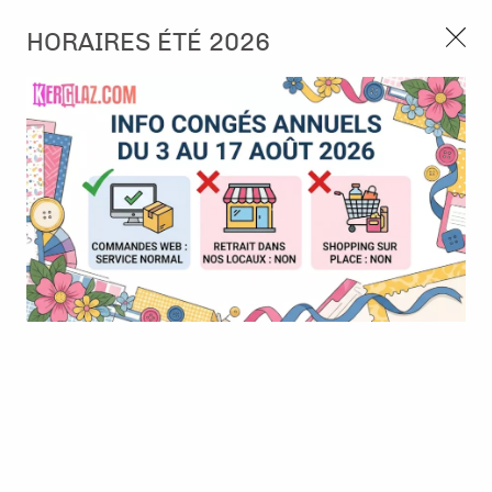
3, rue de Tasmanie 44115 Basse Goulaine
HORAIRES ÉTÉ 2026
Continuer sans accepter
PORT OFFERT À PARTIR DE 49 €
Nous autorisez-vous à utiliser vos
02 52 10 57 10
CONTACT
cookies ?
Ils nous seront utiles pour :
0
Améliorer l'interface et les fonctionnalités du site
Mesurer les campagnes marketing et proposer des
Accueil
>
Embellissement
>
Tag et Etiquette
>
Just for You Tags -
mises à jour sur nos produits
pink
Gérer l'authentification et surveiller les erreurs
techniques
BONNE AFFAIRE
-
50
%
Certains cookies sont nécessaires à des fins techniques, ils sont donc dispensés
de consentement. D'autres, non obligatoires, peuvent être utilisés pour la
personnalisation des annonces et du contenu, la mesure des annonces et du
contenu, la connaissance de l'audience et le développement de produits, les
données de géolocalisation précises et l'identification par le balayage de l'appareil,
le stockage et/ou l'accès aux informations sur un appareil. Si vous donnez votre
consentement, celui-ci sera valable sur l’ensemble des sous-domaines de Kerglaz.
Vous disposez de la possibilité de retirer votre consentement à tout moment en
cliquant sur le widget en bas à droite de la page. Pour en savoir plus, consulter
notre politique de cookie.