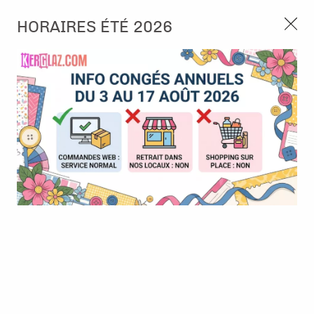
3, rue de Tasmanie 44115 Basse Goulaine
HORAIRES ÉTÉ 2026
Continuer sans accepter
PORT OFFERT À PARTIR DE 49 €
Nous autorisez-vous à utiliser vos
02 52 10 57 10
CONTACT
cookies ?
Ils nous seront utiles pour :
0
Améliorer l'interface et les fonctionnalités du site
Mesurer les campagnes marketing et proposer des
Accueil
>
Embellissement
>
Tag et Etiquette
>
DIY Block - Vintage
mises à jour sur nos produits
Tickets
Gérer l'authentification et surveiller les erreurs
techniques
Certains cookies sont nécessaires à des fins techniques, ils sont donc dispensés
de consentement. D'autres, non obligatoires, peuvent être utilisés pour la
personnalisation des annonces et du contenu, la mesure des annonces et du
contenu, la connaissance de l'audience et le développement de produits, les
données de géolocalisation précises et l'identification par le balayage de l'appareil,
le stockage et/ou l'accès aux informations sur un appareil. Si vous donnez votre
consentement, celui-ci sera valable sur l’ensemble des sous-domaines de Kerglaz.
Vous disposez de la possibilité de retirer votre consentement à tout moment en
cliquant sur le widget en bas à droite de la page. Pour en savoir plus, consulter
notre politique de cookie.