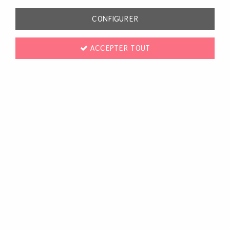
84 articles
CONFIGURER
ACCEPTER TOUT
ALEENE'S
PÂTE DE TEXTURE TRUE SNOW - VRAIE
NEIGE - ALEENE'S
10,70 €
AJOUTER AU PANIER