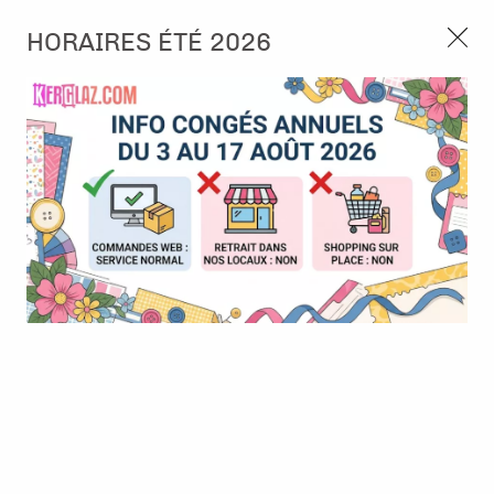
3, rue de Tasmanie 44115 Basse Goulaine
HORAIRES ÉTÉ 2026
Continuer sans accepter
PORT OFFERT À PARTIR DE 49 €
Nous autorisez-vous à utiliser vos
02 52 10 57 10
CONTACT
cookies ?
Ils nous seront utiles pour :
0
Améliorer l'interface et les fonctionnalités du site
Mesurer les campagnes marketing et proposer des
Accueil
>
Encre & Couleur
>
Peinture & Medium
>
Distress Resist
mises à jour sur nos produits
Spray
Gérer l'authentification et surveiller les erreurs
techniques
Certains cookies sont nécessaires à des fins techniques, ils sont donc dispensés
de consentement. D'autres, non obligatoires, peuvent être utilisés pour la
personnalisation des annonces et du contenu, la mesure des annonces et du
contenu, la connaissance de l'audience et le développement de produits, les
données de géolocalisation précises et l'identification par le balayage de l'appareil,
le stockage et/ou l'accès aux informations sur un appareil. Si vous donnez votre
consentement, celui-ci sera valable sur l’ensemble des sous-domaines de Kerglaz.
Vous disposez de la possibilité de retirer votre consentement à tout moment en
cliquant sur le widget en bas à droite de la page. Pour en savoir plus, consulter
notre politique de cookie.