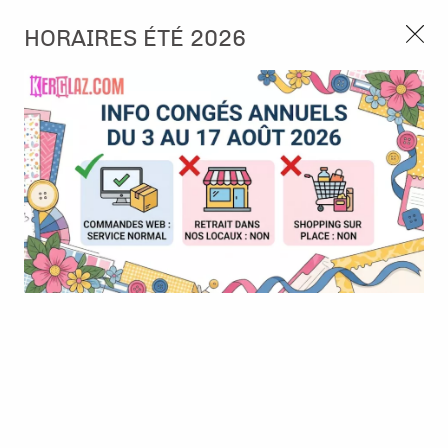
3, rue de Tasmanie 44115 Basse Goulaine
HORAIRES ÉTÉ 2026
Continuer sans accepter
PORT OFFERT À PARTIR DE 49 €
Nous autorisez-vous à utiliser vos
02 52 10 57 10
CONTACT
cookies ?
Ils nous seront utiles pour :
0
Améliorer l'interface et les fonctionnalités du site
Mesurer les campagnes marketing et proposer des
Accueil
>
Encre & Couleur
>
Peinture & Medium
>
Cire patine -
mises à jour sur nos produits
argent
Gérer l'authentification et surveiller les erreurs
techniques
Certains cookies sont nécessaires à des fins techniques, ils sont donc dispensés
de consentement. D'autres, non obligatoires, peuvent être utilisés pour la
personnalisation des annonces et du contenu, la mesure des annonces et du
contenu, la connaissance de l'audience et le développement de produits, les
données de géolocalisation précises et l'identification par le balayage de l'appareil,
le stockage et/ou l'accès aux informations sur un appareil. Si vous donnez votre
consentement, celui-ci sera valable sur l’ensemble des sous-domaines de Kerglaz.
Vous disposez de la possibilité de retirer votre consentement à tout moment en
cliquant sur le widget en bas à droite de la page. Pour en savoir plus, consulter
notre politique de cookie.