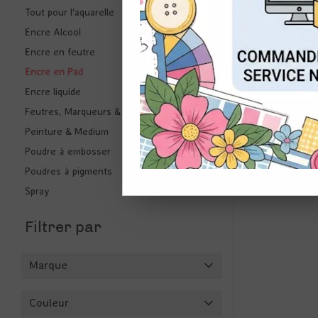
Tout pour l'aquarelle
Encre Alcool
CON
Encre en feutre
Encre en Pad
Encre liquide
Feutres, Marqueurs & Stylo
Peinture & Medium
Poudre à embosser
Poudres à pigments
VERS
Spray
Filtrer par
Marque
Couleur