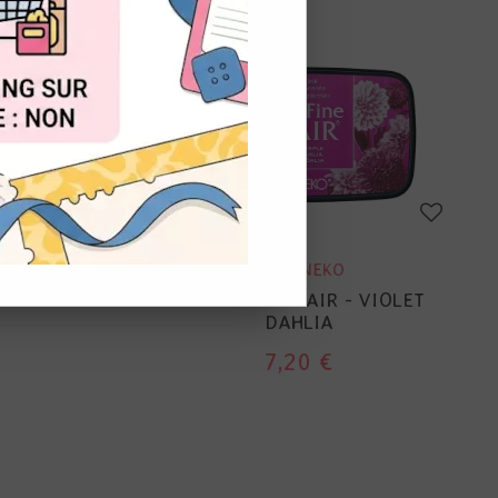
OUT
TSUKINEKO
VIOLET
VERSAFINE CLAIR - VIOLET
DAHLIA
7,20 €