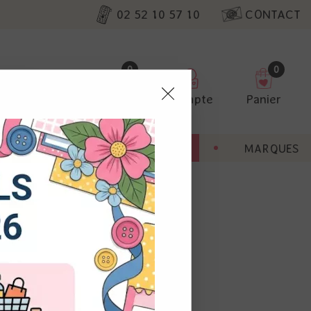
02 52 10 57 10
CONTACT
0
0
Favoris
Compte
Panier
pter
ENT
BONNES AFFAIRES
MARQUES
ur nos
utres, non
s annonces
calisation
 appareil.
laz. Vous
s à droite