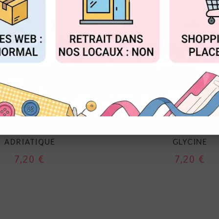
FIGURER
ACCEPTER T
TSUKINEKO
TSUKINEKO
AFINE CLAIR - MER
VERSAFINE CLAIR - 
ADRIATIQUE
GLYCINE
7,20 €
7,20 €