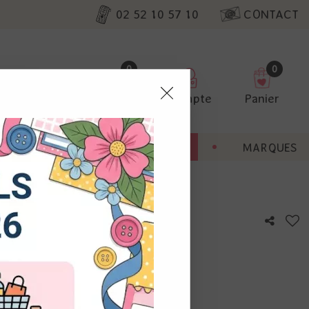
02 52 10 57 10
CONTACT
0
0
Favoris
Compte
Panier
pter
ENT
BONNES AFFAIRES
MARQUES
ur nos
er
utres, non
s annonces
calisation
otre avis !
 appareil.
laz. Vous
s à droite