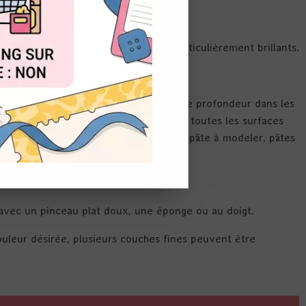
OUT
 fine pour des effets métalliques particulièrement brillants.
logie pour plus de brillance et plus de profondeur dans les
e haute qualité pour des créations sur toutes les surfaces
e papier, la toile, le carton, le bois, pâte à modeler, pâtes
u
vec un pinceau plat doux, une éponge ou au doigt.
ouleur désirée, plusieurs couches fines peuvent être