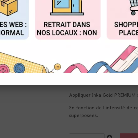
Réf. :
123590670
FIGURER
ACCEPTER T
Inka Gold PREMIUM est une pâte
old silver, tube de 40 ml
Développé avec la nano- techno
couleurs; à base de pigments d
absorbantes ou poreuses comme l
de structure et béton.
Facile d'utilisation, à base d'ea
Appliquer Inka Gold PREMIUM a
En fonction de l'intensité de c
superposées.