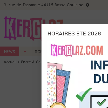
3, rue de Tasmanie 44115 Basse Goulaine
HORAIRES ÉTÉ 2026
Nous
NEWS
SCRAP CARTERIE
MACHINES 
Ils no
Accueil
>
Encre & Couleur
>
Peinture & Medium
>
Cire pati
Amé
Mes
pro
Gér
Certains 
obligatoi
et du con
précises 
Si vous 
disposez 
de la pag