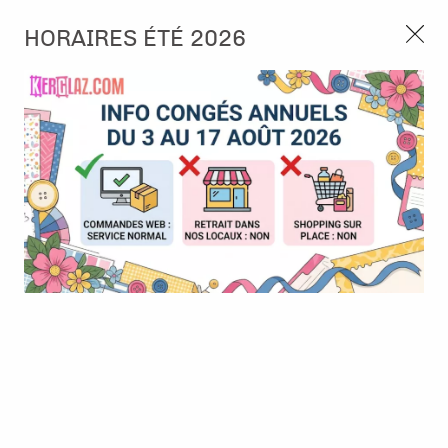
3, rue de Tasmanie 44115 Basse Goulaine
HORAIRES ÉTÉ 2026
Continuer sans accepter
PORT OFFERT À PARTIR DE 49 €
Nous autorisez-vous à utiliser vos
02 52 10 57 10
CONTACT
cookies ?
Ils nous seront utiles pour :
0
Améliorer l'interface et les fonctionnalités du site
Mesurer les campagnes marketing et proposer des
Accueil
>
Encre & Couleur
>
Tout pour l'aquarelle
>
Neocolor II -
mises à jour sur nos produits
Metallic or
Gérer l'authentification et surveiller les erreurs
techniques
Certains cookies sont nécessaires à des fins techniques, ils sont donc dispensés
de consentement. D'autres, non obligatoires, peuvent être utilisés pour la
personnalisation des annonces et du contenu, la mesure des annonces et du
contenu, la connaissance de l'audience et le développement de produits, les
données de géolocalisation précises et l'identification par le balayage de l'appareil,
le stockage et/ou l'accès aux informations sur un appareil. Si vous donnez votre
consentement, celui-ci sera valable sur l’ensemble des sous-domaines de Kerglaz.
Vous disposez de la possibilité de retirer votre consentement à tout moment en
cliquant sur le widget en bas à droite de la page. Pour en savoir plus, consulter
notre politique de cookie.