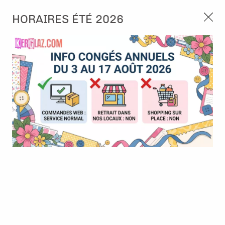
3, rue de Tasmanie 44115 Basse Goulaine
HORAIRES ÉTÉ 2026
Continuer sans accepter
PORT OFFERT À PARTIR DE 49 €
Nous autorisez-vous à utiliser vos
02 52 10 57 10
CONTACT
cookies ?
Ils nous seront utiles pour :
0
Améliorer l'interface et les fonctionnalités du site
Mesurer les campagnes marketing et proposer des
Accueil
>
Encre & Couleur
>
Tout pour l'aquarelle
>
Neocolor II -
mises à jour sur nos produits
Pervenche
Gérer l'authentification et surveiller les erreurs
techniques
Certains cookies sont nécessaires à des fins techniques, ils sont donc dispensés
de consentement. D'autres, non obligatoires, peuvent être utilisés pour la
personnalisation des annonces et du contenu, la mesure des annonces et du
contenu, la connaissance de l'audience et le développement de produits, les
données de géolocalisation précises et l'identification par le balayage de l'appareil,
le stockage et/ou l'accès aux informations sur un appareil. Si vous donnez votre
consentement, celui-ci sera valable sur l’ensemble des sous-domaines de Kerglaz.
Vous disposez de la possibilité de retirer votre consentement à tout moment en
cliquant sur le widget en bas à droite de la page. Pour en savoir plus, consulter
notre politique de cookie.