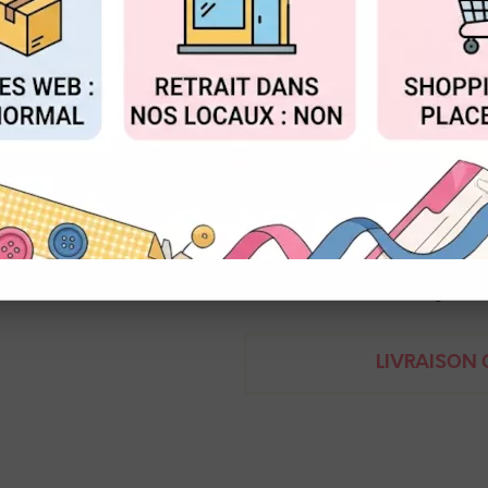
Réf. :
NEO_7500.141
FIGURER
ACCEPTER T
Pastel à la cire aquarellable, f
Idéal pour la colorisation avec
Caran d'ache - Neocolor 2
7610186272011
Demande de renseignem
LIVRAISON O