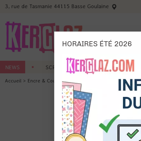
3, rue de Tasmanie 44115 Basse Goulaine
HORAIRES ÉTÉ 2026
Nous
NEWS
SCRAP CARTERIE
MACHINES 
Ils no
Accueil
>
Encre & Couleur
>
Tout pour l'aquarelle
>
Neocolo
Amé
Mes
pro
Gér
Certains 
obligatoi
et du con
précises 
Si vous 
disposez 
de la pag