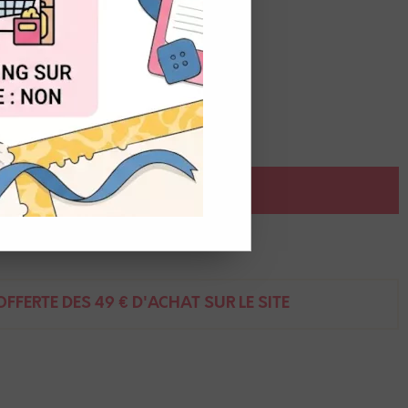
OUT
orte concentration en pignents.
 un pinceau à réserve d'eau.
AJOUTER AU PANIER
ent
FFERTE DÈS 49 € D'ACHAT SUR LE SITE