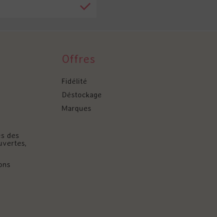
Offres
Fidélité
Déstockage
Marques
és des
uvertes,
ons