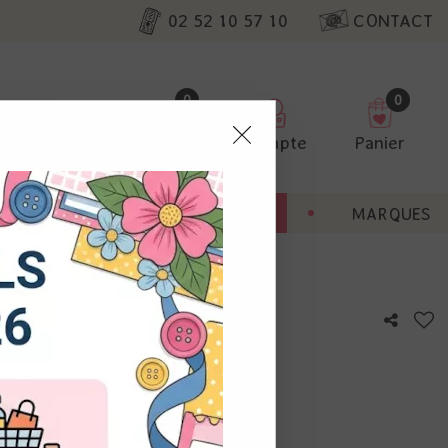
02 52 10 57 10
CONTACT
0
0
Favoris
Compte
Panier
pter
ENT
BONNES AFFAIRES
MARQUES
ur nos
avande
utres, non
s annonces
calisation
otre avis !
 appareil.
laz. Vous
s à droite