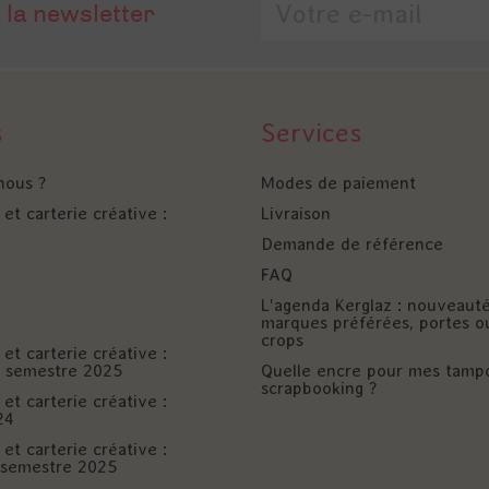
 la newsletter
s
Services
nous ?
Modes de paiement
et carterie créative :
Livraison
Demande de référence
FAQ
L'agenda Kerglaz : nouveaut
marques préférées, portes o
crops
et carterie créative :
er semestre 2025
Quelle encre pour mes tamp
scrapbooking ?
et carterie créative :
24
et carterie créative :
è semestre 2025