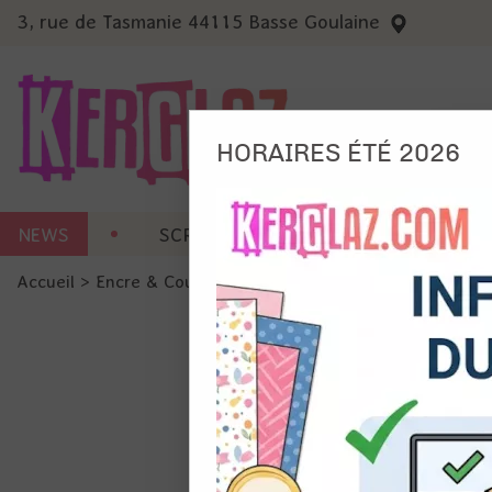
3, rue de Tasmanie 44115 Basse Goulaine
HORAIRES ÉTÉ 2026
Nous
NEWS
SCRAP CARTERIE
MACHINES 
Ils no
Accueil
>
Encre & Couleur
>
Tout pour l'aquarelle
>
Neocolo
Amé
Mes
pro
Gér
Certains 
obligatoi
et du con
précises 
Si vous 
disposez 
de la pag