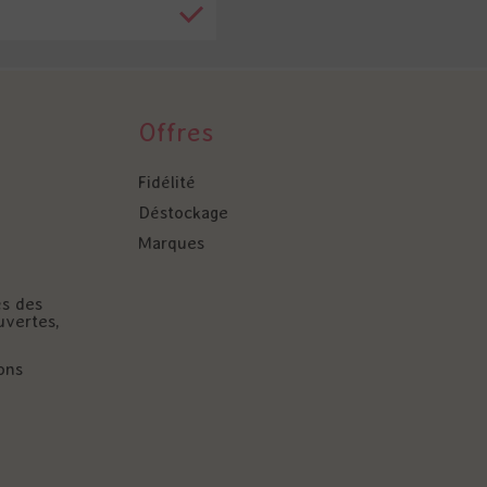
Offres
Fidélité
Déstockage
Marques
és des
uvertes,
ons