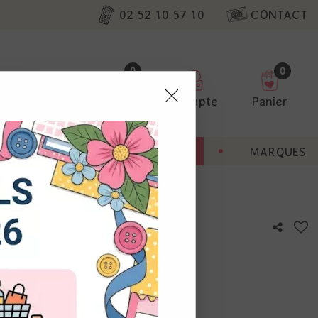
02 52 10 57 10
CONTACT
0
0
Favoris
Compte
Panier
pter
ENT
BONNES AFFAIRES
MARQUES
ur nos
rdatre
utres, non
s annonces
calisation
otre avis !
 appareil.
laz. Vous
s à droite