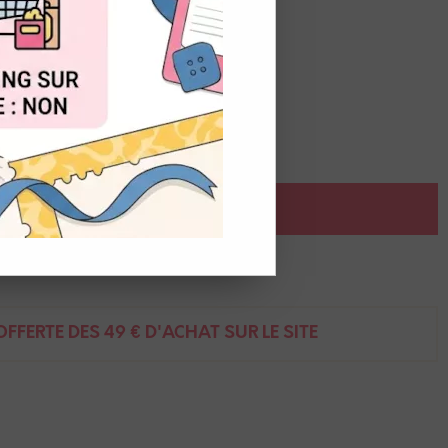
OUT
orte concentration en pignents.
 un pinceau à réserve d'eau.
AJOUTER AU PANIER
ent
FFERTE DÈS 49 € D'ACHAT SUR LE SITE