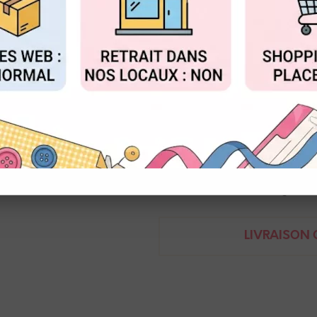
Réf. :
NEO_7500.190
FIGURER
ACCEPTER T
Pastel à la cire aquarellable, f
Idéal pour la colorisation avec
Caran d'ache - Neocolor 2
7610186272097
Demande de renseignem
LIVRAISON O