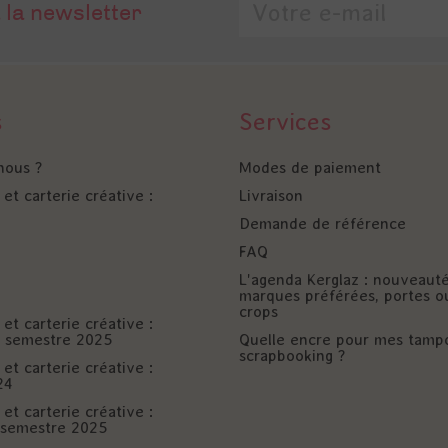
 la newsletter
s
Services
nous ?
Modes de paiement
et carterie créative :
Livraison
Demande de référence
FAQ
L'agenda Kerglaz : nouveaut
marques préférées, portes o
crops
et carterie créative :
er semestre 2025
Quelle encre pour mes tamp
scrapbooking ?
et carterie créative :
24
et carterie créative :
è semestre 2025