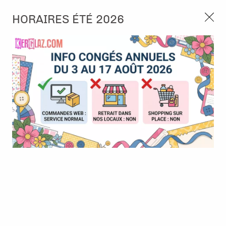
3, rue de Tasmanie 44115 Basse Goulaine
HORAIRES ÉTÉ 2026
Continuer sans accepter
PORT OFFERT À PARTIR DE 49 €
Nous autorisez-vous à utiliser vos
02 52 10 57 10
CONTACT
cookies ?
Ils nous seront utiles pour :
0
Améliorer l'interface et les fonctionnalités du site
Mesurer les campagnes marketing et proposer des
Accueil
>
Papier et Matière
>
Papier scrap imprimé
>
Papier - C'est
mises à jour sur nos produits
la Vie - Mauve
Gérer l'authentification et surveiller les erreurs
techniques
BONNE AFFAIRE
-
30
%
Certains cookies sont nécessaires à des fins techniques, ils sont donc dispensés
de consentement. D'autres, non obligatoires, peuvent être utilisés pour la
personnalisation des annonces et du contenu, la mesure des annonces et du
contenu, la connaissance de l'audience et le développement de produits, les
données de géolocalisation précises et l'identification par le balayage de l'appareil,
le stockage et/ou l'accès aux informations sur un appareil. Si vous donnez votre
consentement, celui-ci sera valable sur l’ensemble des sous-domaines de Kerglaz.
Vous disposez de la possibilité de retirer votre consentement à tout moment en
cliquant sur le widget en bas à droite de la page. Pour en savoir plus, consulter
notre politique de cookie.