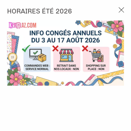
3, rue de Tasmanie 44115 Basse Goulaine
HORAIRES ÉTÉ 2026
Continuer sans accepter
PORT OFFERT À PARTIR DE 49 €
Nous autorisez-vous à utiliser vos
02 52 10 57 10
CONTACT
cookies ?
Ils nous seront utiles pour :
0
Améliorer l'interface et les fonctionnalités du site
Mesurer les campagnes marketing et proposer des
Accueil
>
Outillage
>
Adhésif
>
E-Z Dots - roller - repositionable
mises à jour sur nos produits
Gérer l'authentification et surveiller les erreurs
techniques
Certains cookies sont nécessaires à des fins techniques, ils sont donc dispensés
de consentement. D'autres, non obligatoires, peuvent être utilisés pour la
personnalisation des annonces et du contenu, la mesure des annonces et du
contenu, la connaissance de l'audience et le développement de produits, les
données de géolocalisation précises et l'identification par le balayage de l'appareil,
le stockage et/ou l'accès aux informations sur un appareil. Si vous donnez votre
consentement, celui-ci sera valable sur l’ensemble des sous-domaines de Kerglaz.
Vous disposez de la possibilité de retirer votre consentement à tout moment en
cliquant sur le widget en bas à droite de la page. Pour en savoir plus, consulter
notre politique de cookie.