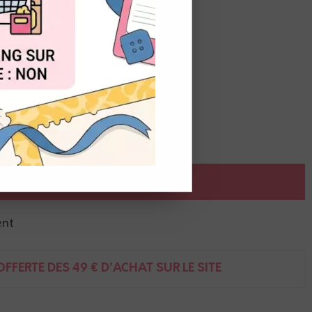
de
6,80
€
t du stock
OUT
ux
AJOUTER AU PANIER
ent
FFERTE DÈS 49 € D'ACHAT SUR LE SITE