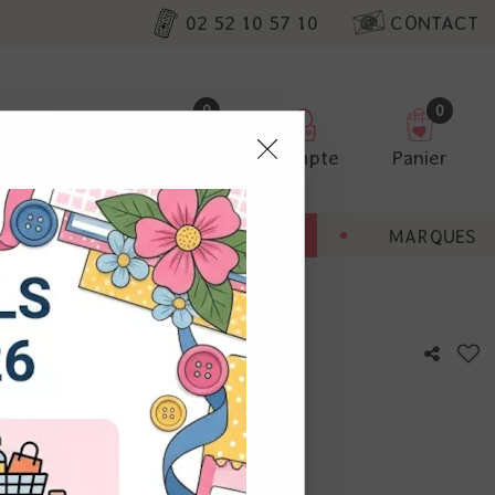
02 52 10 57 10
CONTACT
0
0
Favoris
Compte
Panier
pter
ENT
BONNES AFFAIRES
MARQUES
ur nos
isses - Picnic cloth
utres, non
s annonces
calisation
otre avis !
 appareil.
laz. Vous
s à droite