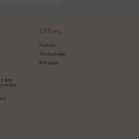
Offres
Fidélité
Déstockage
Marques
és des
uvertes,
ons