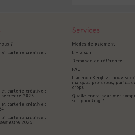
s
Services
nous ?
Modes de paiement
et carterie créative :
Livraison
Demande de référence
FAQ
L'agenda Kerglaz : nouveaut
marques préférées, portes o
crops
et carterie créative :
er semestre 2025
Quelle encre pour mes tamp
scrapbooking ?
et carterie créative :
24
et carterie créative :
è semestre 2025