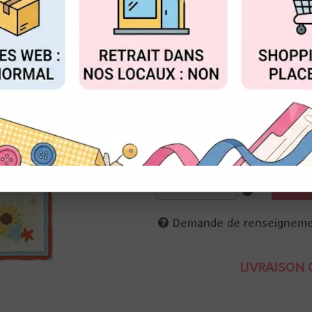
au lieu 
Valable jusqu'à épuisemen
FIGURER
ACCEPTER T
Réf. :
SL-SK-MASK200
Studio Light
Pochoir
10 x 15 cm
imprimé vichy, nappe à carrea
8713943141670
Demande de renseignem
LIVRAISON O