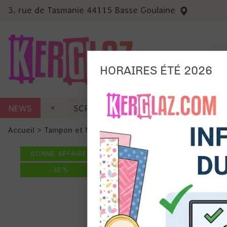
3, rue de Tasmanie 44115 Basse Goulaine
HORAIRES ÉTÉ 2026
Nous
NEWS
SCRAP CARTERIE
MACHINES 
Ils no
Accueil
>
Tampon et Mask-Pochoir
>
Mask - Pochoir
>
Pocho
Amé
Mes
BONNE AFFAIRE
pro
Gér
-
30
%
Certains 
obligatoi
et du con
précises 
Si vous 
disposez 
de la pag