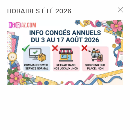
3, rue de Tasmanie 44115 Basse Goulaine
HORAIRES ÉTÉ 2026
Continuer sans accepter
PORT OFFERT À PARTIR DE 49 €
Nous autorisez-vous à utiliser vos
02 52 10 57 10
CONTACT
cookies ?
Ils nous seront utiles pour :
0
Améliorer l'interface et les fonctionnalités du site
Mesurer les campagnes marketing et proposer des
Accueil
>
Encre & Couleur
>
Encre en Pad
>
Versafine mini -
mises à jour sur nos produits
Olympia Green - Tsukineko
Gérer l'authentification et surveiller les erreurs
techniques
Certains cookies sont nécessaires à des fins techniques, ils sont donc dispensés
de consentement. D'autres, non obligatoires, peuvent être utilisés pour la
personnalisation des annonces et du contenu, la mesure des annonces et du
contenu, la connaissance de l'audience et le développement de produits, les
données de géolocalisation précises et l'identification par le balayage de l'appareil,
le stockage et/ou l'accès aux informations sur un appareil. Si vous donnez votre
consentement, celui-ci sera valable sur l’ensemble des sous-domaines de Kerglaz.
Vous disposez de la possibilité de retirer votre consentement à tout moment en
cliquant sur le widget en bas à droite de la page. Pour en savoir plus, consulter
notre politique de cookie.