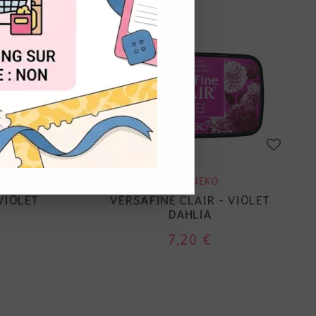
OUT
TSUKINEKO
VIOLET
VERSAFINE CLAIR - VIOLET
DAHLIA
7,20 €