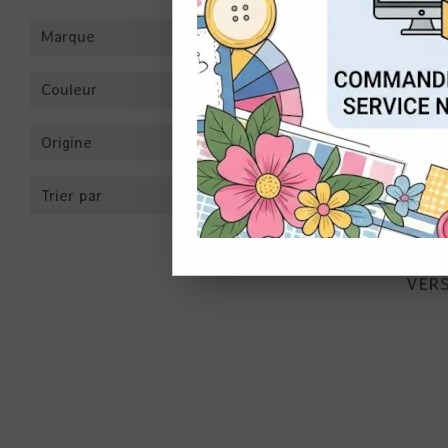
Marque
CON
Couleur
Origine
Trier par
VERS