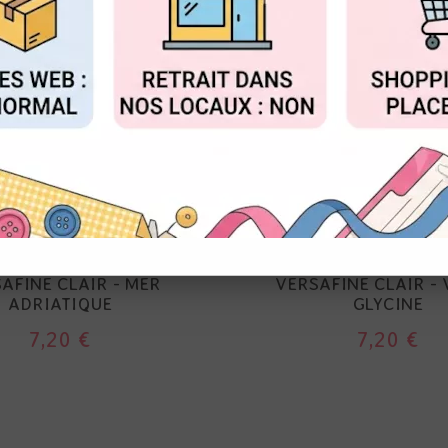
FIGURER
ACCEPTER T
TSUKINEKO
TSUKINEKO
AFINE CLAIR - MER
VERSAFINE CLAIR - 
ADRIATIQUE
GLYCINE
7,20 €
7,20 €