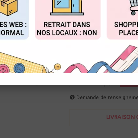
Réf. :
P13-TRJ-06
FIGURER
ACCEPTER T
P13
Papier imprimé recto-verso
30 x 30 cm; 240g
thème voyage
fond de timbres
5905523084146
Demande de renseignem
LIVRAISON O