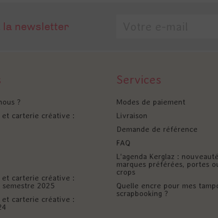
 la newsletter
s
Services
nous ?
Modes de paiement
et carterie créative :
Livraison
Demande de référence
FAQ
L'agenda Kerglaz : nouveaut
marques préférées, portes o
crops
et carterie créative :
er semestre 2025
Quelle encre pour mes tamp
scrapbooking ?
et carterie créative :
24