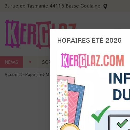
3, rue de Tasmanie 44115 Basse Goulaine
HORAIRES ÉTÉ 2026
Nous
NEWS
SCRAP CARTERIE
MACHINES 
Ils no
Accueil
>
Papier et Matière
>
Papier scrap imprimé
>
Papier
Amé
Mes
pro
Gér
Certains 
obligatoi
et du con
précises 
Si vous 
disposez 
de la pag