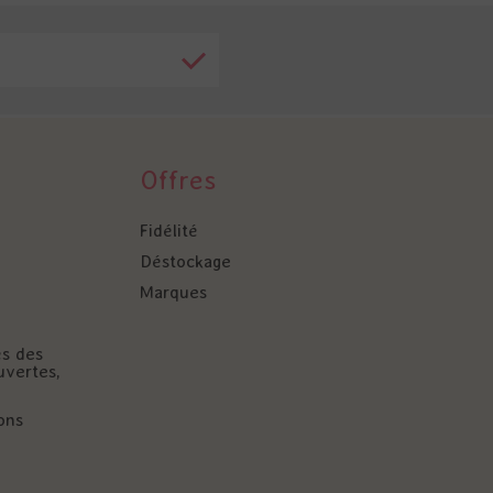
Offres
Fidélité
Déstockage
Marques
és des
uvertes,
ons