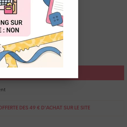
OUT
AJOUTER AU PANIER
ent
FFERTE DÈS 49 € D'ACHAT SUR LE SITE