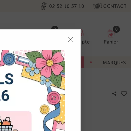
02 52 10 57 10
CONTACT
0
0
Favoris
Compte
Panier
pter
ENT
BONNES AFFAIRES
MARQUES
ur nos
al - 06
utres, non
s annonces
calisation
otre avis !
 appareil.
laz. Vous
s à droite