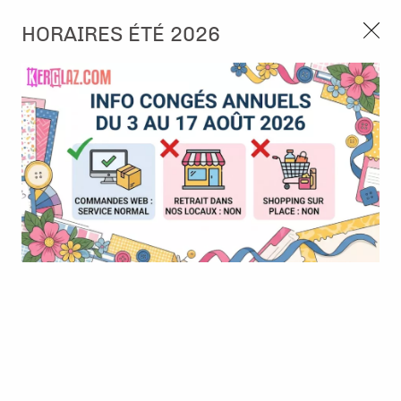
3, rue de Tasmanie 44115 Basse Goulaine
HORAIRES ÉTÉ 2026
Continuer sans accepter
PORT OFFERT À PARTIR DE 49 €
Nous autorisez-vous à utiliser vos
02 52 10 57 10
CONTACT
cookies ?
Ils nous seront utiles pour :
0
Améliorer l'interface et les fonctionnalités du site
Mesurer les campagnes marketing et proposer des
Accueil
>
Encre & Couleur
>
Encre en Pad
>
Versafine Clair -
mises à jour sur nos produits
Glamour
Gérer l'authentification et surveiller les erreurs
techniques
Certains cookies sont nécessaires à des fins techniques, ils sont donc dispensés
de consentement. D'autres, non obligatoires, peuvent être utilisés pour la
personnalisation des annonces et du contenu, la mesure des annonces et du
contenu, la connaissance de l'audience et le développement de produits, les
données de géolocalisation précises et l'identification par le balayage de l'appareil,
le stockage et/ou l'accès aux informations sur un appareil. Si vous donnez votre
consentement, celui-ci sera valable sur l’ensemble des sous-domaines de Kerglaz.
Vous disposez de la possibilité de retirer votre consentement à tout moment en
cliquant sur le widget en bas à droite de la page. Pour en savoir plus, consulter
notre politique de cookie.