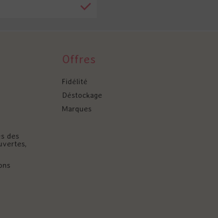
Offres
Fidélité
Déstockage
Marques
és des
uvertes,
ons