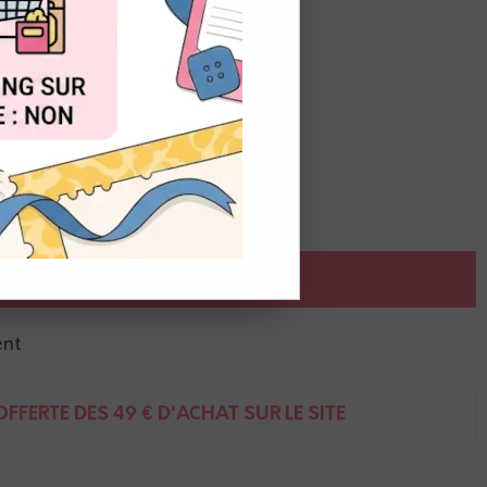
OUT
réaliser des motifs très détaillés.
 7,5 cm)
l'aquarelle
AJOUTER AU PANIER
ent
FFERTE DÈS 49 € D'ACHAT SUR LE SITE