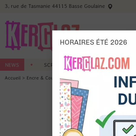
3, rue de Tasmanie 44115 Basse Goulaine
HORAIRES ÉTÉ 2026
Nous
NEWS
SCRAP CARTERIE
MACHINES 
Ils no
Accueil
>
Encre & Couleur
>
Encre en Pad
>
Versafine Clair 
Amé
Mes
pro
Gér
Certains 
obligatoi
et du con
précises 
Si vous 
disposez 
de la pag