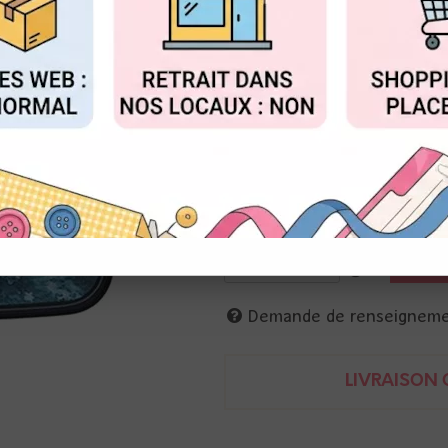
Réf. :
VF-CLA-605
FIGURER
ACCEPTER T
Tsukineko
Encre pigmentée très fine pour 
Bleu Bali
Boîte : 5 x 9,5 cm (Pad : 3,5 x
idéale pour coloriser ensuite à 
712353466050
Demande de renseignem
LIVRAISON O