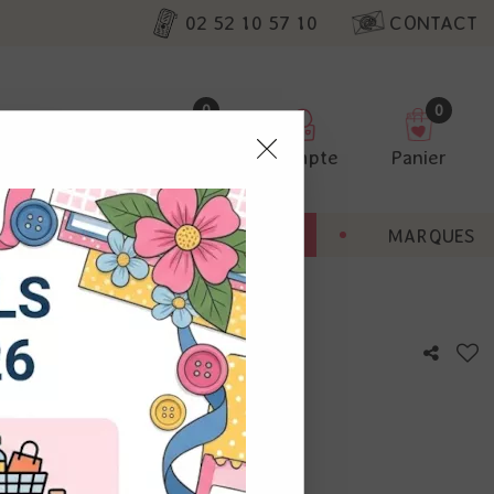
02 52 10 57 10
CONTACT
0
0
Favoris
Compte
Panier
pter
ENT
BONNES AFFAIRES
MARQUES
ur nos
 blue
utres, non
s annonces
calisation
otre avis !
 appareil.
laz. Vous
s à droite