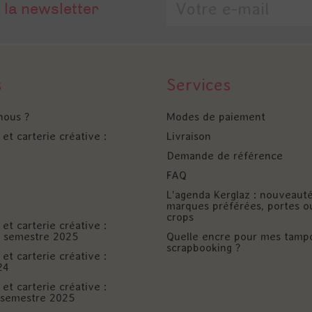
 la newsletter
s
Services
nous ?
Modes de paiement
et carterie créative :
Livraison
Demande de référence
FAQ
L'agenda Kerglaz : nouveaut
marques préférées, portes o
crops
et carterie créative :
er semestre 2025
Quelle encre pour mes tamp
scrapbooking ?
et carterie créative :
24
et carterie créative :
è semestre 2025