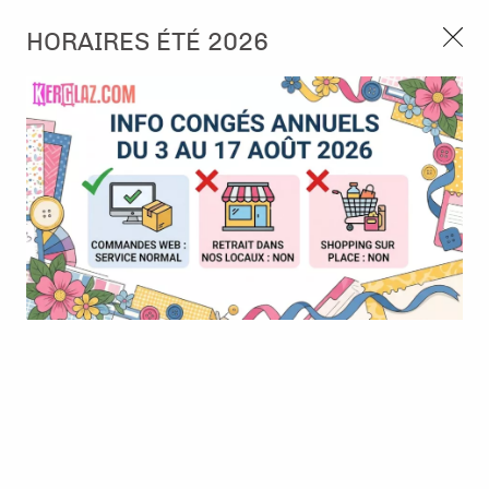
3, rue de Tasmanie 44115 Basse Goulaine
HORAIRES ÉTÉ 2026
Continuer sans accepter
PORT OFFERT À PARTIR DE 49 €
Nous autorisez-vous à utiliser vos
02 52 10 57 10
CONTACT
cookies ?
Ils nous seront utiles pour :
0
Améliorer l'interface et les fonctionnalités du site
Mesurer les campagnes marketing et proposer des
Accueil
>
Embellissement
>
Strass et Perles
>
Strass autocollants
mises à jour sur nos produits
- Parme
Gérer l'authentification et surveiller les erreurs
techniques
Certains cookies sont nécessaires à des fins techniques, ils sont donc dispensés
de consentement. D'autres, non obligatoires, peuvent être utilisés pour la
personnalisation des annonces et du contenu, la mesure des annonces et du
contenu, la connaissance de l'audience et le développement de produits, les
données de géolocalisation précises et l'identification par le balayage de l'appareil,
le stockage et/ou l'accès aux informations sur un appareil. Si vous donnez votre
consentement, celui-ci sera valable sur l’ensemble des sous-domaines de Kerglaz.
Vous disposez de la possibilité de retirer votre consentement à tout moment en
cliquant sur le widget en bas à droite de la page. Pour en savoir plus, consulter
notre politique de cookie.