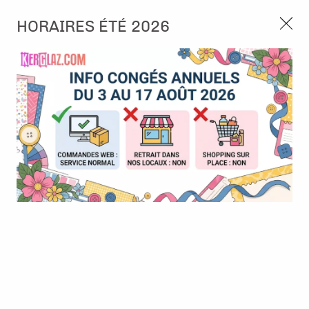
3, rue de Tasmanie 44115 Basse Goulaine
HORAIRES ÉTÉ 2026
Continuer sans accepter
PORT OFFERT À PARTIR DE 49 €
Nous autorisez-vous à utiliser vos
02 52 10 57 10
CONTACT
cookies ?
Ils nous seront utiles pour :
0
Améliorer l'interface et les fonctionnalités du site
Mesurer les campagnes marketing et proposer des
Accueil
>
Outillage
>
Adhésif
>
Rouleau double face 9 mm x 50 m
mises à jour sur nos produits
- Lilly Pot'Colle
Gérer l'authentification et surveiller les erreurs
techniques
Certains cookies sont nécessaires à des fins techniques, ils sont donc dispensés
de consentement. D'autres, non obligatoires, peuvent être utilisés pour la
personnalisation des annonces et du contenu, la mesure des annonces et du
contenu, la connaissance de l'audience et le développement de produits, les
données de géolocalisation précises et l'identification par le balayage de l'appareil,
le stockage et/ou l'accès aux informations sur un appareil. Si vous donnez votre
consentement, celui-ci sera valable sur l’ensemble des sous-domaines de Kerglaz.
Vous disposez de la possibilité de retirer votre consentement à tout moment en
cliquant sur le widget en bas à droite de la page. Pour en savoir plus, consulter
notre politique de cookie.