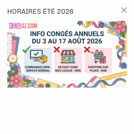
3, rue de Tasmanie 44115 Basse Goulaine
HORAIRES ÉTÉ 2026
Continuer sans accepter
PORT OFFERT À PARTIR DE 49 €
Nous autorisez-vous à utiliser vos
02 52 10 57 10
CONTACT
cookies ?
Ils nous seront utiles pour :
0
Améliorer l'interface et les fonctionnalités du site
Mesurer les campagnes marketing et proposer des
Accueil
>
Outillage
>
Adhésif
>
carrés 3D - 5x5mm - épais 1-2-
mises à jour sur nos produits
3mm - Artemio
Gérer l'authentification et surveiller les erreurs
techniques
Certains cookies sont nécessaires à des fins techniques, ils sont donc dispensés
de consentement. D'autres, non obligatoires, peuvent être utilisés pour la
personnalisation des annonces et du contenu, la mesure des annonces et du
contenu, la connaissance de l'audience et le développement de produits, les
données de géolocalisation précises et l'identification par le balayage de l'appareil,
le stockage et/ou l'accès aux informations sur un appareil. Si vous donnez votre
consentement, celui-ci sera valable sur l’ensemble des sous-domaines de Kerglaz.
Vous disposez de la possibilité de retirer votre consentement à tout moment en
cliquant sur le widget en bas à droite de la page. Pour en savoir plus, consulter
notre politique de cookie.