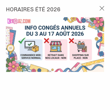
3, rue de Tasmanie 44115 Basse Goulaine
HORAIRES ÉTÉ 2026
Continuer sans accepter
PORT OFFERT À PARTIR DE 49 €
Nous autorisez-vous à utiliser vos
02 52 10 57 10
CONTACT
cookies ?
Ils nous seront utiles pour :
0
Améliorer l'interface et les fonctionnalités du site
Mesurer les campagnes marketing et proposer des
Accueil
>
Encre & Couleur
>
Encre en Pad
>
Recharge Memento -
mises à jour sur nos produits
Tuxedo Black
Gérer l'authentification et surveiller les erreurs
techniques
Certains cookies sont nécessaires à des fins techniques, ils sont donc dispensés
de consentement. D'autres, non obligatoires, peuvent être utilisés pour la
personnalisation des annonces et du contenu, la mesure des annonces et du
contenu, la connaissance de l'audience et le développement de produits, les
données de géolocalisation précises et l'identification par le balayage de l'appareil,
le stockage et/ou l'accès aux informations sur un appareil. Si vous donnez votre
consentement, celui-ci sera valable sur l’ensemble des sous-domaines de Kerglaz.
Vous disposez de la possibilité de retirer votre consentement à tout moment en
cliquant sur le widget en bas à droite de la page. Pour en savoir plus, consulter
notre politique de cookie.