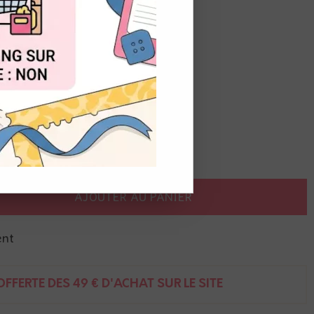
OUT
pray.
e sur papiers foncés.
à l'eau.
AJOUTER AU PANIER
ent
FFERTE DÈS 49 € D'ACHAT SUR LE SITE