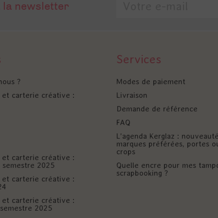
 la newsletter
s
Services
nous ?
Modes de paiement
et carterie créative :
Livraison
Demande de référence
FAQ
L'agenda Kerglaz : nouveaut
marques préférées, portes o
crops
et carterie créative :
er semestre 2025
Quelle encre pour mes tamp
scrapbooking ?
et carterie créative :
24
et carterie créative :
è semestre 2025