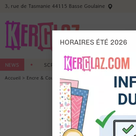
3, rue de Tasmanie 44115 Basse Goulaine
HORAIRES ÉTÉ 2026
Nous
NEWS
SCRAP CARTERIE
MACHINES 
Ils no
Accueil
>
Encre & Couleur
>
Spray
>
Distress Oxide Spray 
Amé
Mes
pro
Gér
Certains 
obligatoi
et du con
précises 
Si vous 
disposez 
de la pag