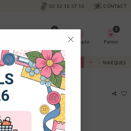
02 52 10 57 10
CONTACT
0
0
Favoris
Compte
Panier
pter
ENT
BONNES AFFAIRES
MARQUES
ur nos
y - Brushed Corduroy
utres, non
s annonces
calisation
otre avis !
 appareil.
laz. Vous
s à droite