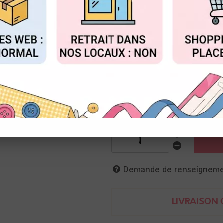
Réf. :
TSO67597
FIGURER
ACCEPTER T
Ranger
Encre couvrante, opaque, en s
Permet de créer des fonds mêm
Missibles entre elles, réactives 
Agiter avant utilisation.
57 ml
789541067597
Demande de renseignem
LIVRAISON O