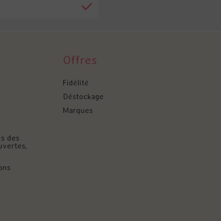
Offres
Fidélité
Déstockage
Marques
és des
uvertes,
ons