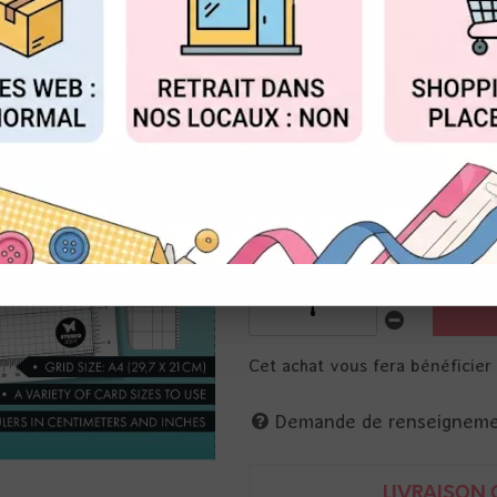
Réf. :
SL-TO-GM01
FIGURER
ACCEPTER T
Tapis de travail en verre
33.3 x 24.5 cm, un format A4 p
gradué en cm et en pouces
parfait pour la découpe, le col
Cet achat vous fera bénéficie
Demande de renseignem
LIVRAISON O