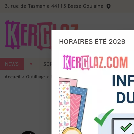
3, rue de Tasmanie 44115 Basse Goulaine
HORAIRES ÉTÉ 2026
Nous
NEWS
SCRAP CARTERIE
MACHINES 
Ils no
Accueil
>
Outillage
>
Petit outillage
>
Plaque en verre - Esse
Amé
Mes
pro
Gér
Certains 
obligatoi
et du con
précises 
Si vous 
disposez 
de la pag