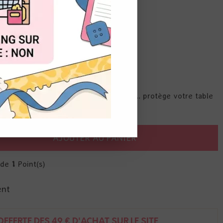
OUT
arfait pour le voyage.
lage, les encres, l'embossage à chaud ... protège votre table
AJOUTER AU PANIER
r de
1
Point(s)
ent
FFERTE DÈS 49 € D'ACHAT SUR LE SITE