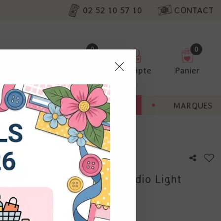
02 52 10 57 10
CONTACT
0
0
Favoris
Compte
Panier
pter
ENT
BONNES AFFAIRES
MARQUES
ur nos
entials Glass Mat A4 - Studio Light
utres, non
s annonces
calisation
otre avis !
 appareil.
laz. Vous
s à droite