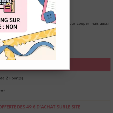
OUT
mpé noire, graduée en pouces et cm pour couper mais aussi
AJOUTER AU PANIER
r de
2
Point(s)
ent
FFERTE DÈS 49 € D'ACHAT SUR LE SITE