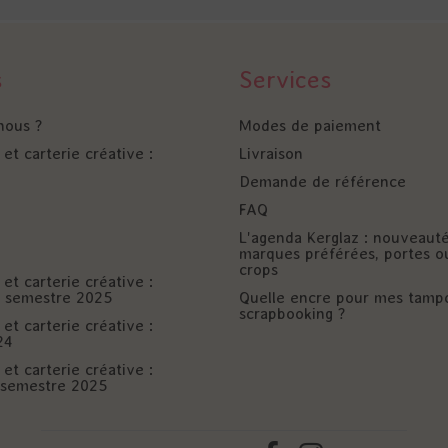
s
Services
nous ?
Modes de paiement
et carterie créative :
Livraison
Demande de référence
FAQ
L'agenda Kerglaz : nouveaut
marques préférées, portes o
crops
et carterie créative :
er semestre 2025
Quelle encre pour mes tamp
scrapbooking ?
et carterie créative :
24
et carterie créative :
è semestre 2025