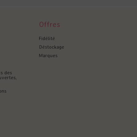
Offres
Fidélité
Déstockage
Marques
és des
uvertes,
ons