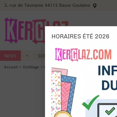
3, rue de Tasmanie 44115 Basse Goulaine
HORAIRES ÉTÉ 2026
Nous
NEWS
SCRAP CARTERIE
MACHINES 
Ils no
Accueil
>
Outillage
>
Plaque - Tapis de coupe
>
Plaque en ve
Amé
Mes
pro
Gér
Certains 
obligatoi
et du con
précises 
Si vous 
disposez 
de la pag