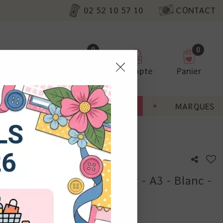
02 52 10 57 10
CONTACT
0
0
Favoris
Compte
Panier
pter
ENT
BONNES AFFAIRES
MARQUES
o
ur nos
ss Cutting mat - Tim Holtz - A3 - Blanc -
utres, non
s annonces
calisation
 appareil.
laz. Vous
otre avis !
s à droite