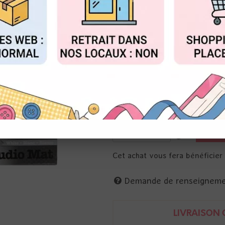
50
,
00
€
TTC
FIGURER
ACCEPTER T
Réf. :
1912E
Planche de coupe en verre tre
coller, encrer .... Bricoler ...
Format : 60 x 36,5 cm
Tim Holtz pour Tonic
841079119121
Cet achat vous fera bénéficie
Demande de renseignem
LIVRAISON O