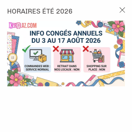
3, rue de Tasmanie 44115 Basse Goulaine
HORAIRES ÉTÉ 2026
Continuer sans accepter
PORT OFFERT À PARTIR DE 49 €
Nous autorisez-vous à utiliser vos
02 52 10 57 10
CONTACT
cookies ?
Ils nous seront utiles pour :
0
Améliorer l'interface et les fonctionnalités du site
Mesurer les campagnes marketing et proposer des
Accueil
>
Papier et Matière
>
Carton miroir
>
Papier métal brossé -
mises à jour sur nos produits
or/argent - Rayher
Gérer l'authentification et surveiller les erreurs
techniques
Certains cookies sont nécessaires à des fins techniques, ils sont donc dispensés
de consentement. D'autres, non obligatoires, peuvent être utilisés pour la
personnalisation des annonces et du contenu, la mesure des annonces et du
contenu, la connaissance de l'audience et le développement de produits, les
données de géolocalisation précises et l'identification par le balayage de l'appareil,
le stockage et/ou l'accès aux informations sur un appareil. Si vous donnez votre
consentement, celui-ci sera valable sur l’ensemble des sous-domaines de Kerglaz.
Vous disposez de la possibilité de retirer votre consentement à tout moment en
cliquant sur le widget en bas à droite de la page. Pour en savoir plus, consulter
notre politique de cookie.