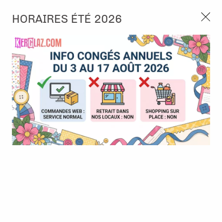
3, rue de Tasmanie 44115 Basse Goulaine
HORAIRES ÉTÉ 2026
Continuer sans accepter
PORT OFFERT À PARTIR DE 49 €
Nous autorisez-vous à utiliser vos
02 52 10 57 10
CONTACT
cookies ?
Ils nous seront utiles pour :
0
Améliorer l'interface et les fonctionnalités du site
Mesurer les campagnes marketing et proposer des
Accueil
>
Embellissement
>
Strass et Perles
>
Perles - Or 5mm -
mises à jour sur nos produits
Rayher
Gérer l'authentification et surveiller les erreurs
techniques
Certains cookies sont nécessaires à des fins techniques, ils sont donc dispensés
de consentement. D'autres, non obligatoires, peuvent être utilisés pour la
personnalisation des annonces et du contenu, la mesure des annonces et du
contenu, la connaissance de l'audience et le développement de produits, les
données de géolocalisation précises et l'identification par le balayage de l'appareil,
le stockage et/ou l'accès aux informations sur un appareil. Si vous donnez votre
consentement, celui-ci sera valable sur l’ensemble des sous-domaines de Kerglaz.
Vous disposez de la possibilité de retirer votre consentement à tout moment en
cliquant sur le widget en bas à droite de la page. Pour en savoir plus, consulter
notre politique de cookie.