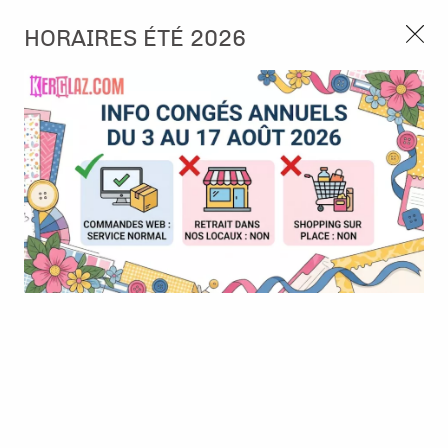
3, rue de Tasmanie 44115 Basse Goulaine
HORAIRES ÉTÉ 2026
Continuer sans accepter
PORT OFFERT À PARTIR DE 49 €
Nous autorisez-vous à utiliser vos
02 52 10 57 10
CONTACT
cookies ?
Ils nous seront utiles pour :
0
Améliorer l'interface et les fonctionnalités du site
Mesurer les campagnes marketing et proposer des
Accueil
>
Embellissement
>
Strass et Perles
>
Micro perles -
mises à jour sur nos produits
Crème 2mm - Rayher
Gérer l'authentification et surveiller les erreurs
techniques
Certains cookies sont nécessaires à des fins techniques, ils sont donc dispensés
de consentement. D'autres, non obligatoires, peuvent être utilisés pour la
personnalisation des annonces et du contenu, la mesure des annonces et du
contenu, la connaissance de l'audience et le développement de produits, les
données de géolocalisation précises et l'identification par le balayage de l'appareil,
le stockage et/ou l'accès aux informations sur un appareil. Si vous donnez votre
consentement, celui-ci sera valable sur l’ensemble des sous-domaines de Kerglaz.
Vous disposez de la possibilité de retirer votre consentement à tout moment en
cliquant sur le widget en bas à droite de la page. Pour en savoir plus, consulter
notre politique de cookie.