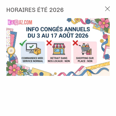
3, rue de Tasmanie 44115 Basse Goulaine
HORAIRES ÉTÉ 2026
Continuer sans accepter
PORT OFFERT À PARTIR DE 49 €
Nous autorisez-vous à utiliser vos
02 52 10 57 10
CONTACT
cookies ?
Ils nous seront utiles pour :
0
Améliorer l'interface et les fonctionnalités du site
Mesurer les campagnes marketing et proposer des
Accueil
>
Papier et Matière
>
Papier scrap uni
>
Papier cardstock -
mises à jour sur nos produits
Noir
Gérer l'authentification et surveiller les erreurs
techniques
Certains cookies sont nécessaires à des fins techniques, ils sont donc dispensés
de consentement. D'autres, non obligatoires, peuvent être utilisés pour la
personnalisation des annonces et du contenu, la mesure des annonces et du
contenu, la connaissance de l'audience et le développement de produits, les
données de géolocalisation précises et l'identification par le balayage de l'appareil,
le stockage et/ou l'accès aux informations sur un appareil. Si vous donnez votre
consentement, celui-ci sera valable sur l’ensemble des sous-domaines de Kerglaz.
Vous disposez de la possibilité de retirer votre consentement à tout moment en
cliquant sur le widget en bas à droite de la page. Pour en savoir plus, consulter
notre politique de cookie.