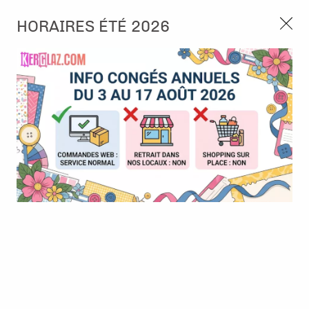
3, rue de Tasmanie 44115 Basse Goulaine
HORAIRES ÉTÉ 2026
Continuer sans accepter
PORT OFFERT À PARTIR DE 49 €
Nous autorisez-vous à utiliser vos
02 52 10 57 10
CONTACT
cookies ?
Ils nous seront utiles pour :
0
Améliorer l'interface et les fonctionnalités du site
Mesurer les campagnes marketing et proposer des
Accueil
>
Encre & Couleur
>
Encre en Pad
>
Encre Distress Oxide
mises à jour sur nos produits
- Uncharted Mariner
Gérer l'authentification et surveiller les erreurs
techniques
Certains cookies sont nécessaires à des fins techniques, ils sont donc dispensés
de consentement. D'autres, non obligatoires, peuvent être utilisés pour la
personnalisation des annonces et du contenu, la mesure des annonces et du
contenu, la connaissance de l'audience et le développement de produits, les
données de géolocalisation précises et l'identification par le balayage de l'appareil,
le stockage et/ou l'accès aux informations sur un appareil. Si vous donnez votre
consentement, celui-ci sera valable sur l’ensemble des sous-domaines de Kerglaz.
Vous disposez de la possibilité de retirer votre consentement à tout moment en
cliquant sur le widget en bas à droite de la page. Pour en savoir plus, consulter
notre politique de cookie.