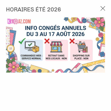
3, rue de Tasmanie 44115 Basse Goulaine
HORAIRES ÉTÉ 2026
Continuer sans accepter
PORT OFFERT À PARTIR DE 49 €
Nous autorisez-vous à utiliser vos
02 52 10 57 10
CONTACT
cookies ?
Ils nous seront utiles pour :
0
Améliorer l'interface et les fonctionnalités du site
Mesurer les campagnes marketing et proposer des
Accueil
>
Encre & Couleur
>
Encre en Pad
>
Encre Distress Oxide
mises à jour sur nos produits
- Speckled egg
Gérer l'authentification et surveiller les erreurs
techniques
Certains cookies sont nécessaires à des fins techniques, ils sont donc dispensés
de consentement. D'autres, non obligatoires, peuvent être utilisés pour la
personnalisation des annonces et du contenu, la mesure des annonces et du
contenu, la connaissance de l'audience et le développement de produits, les
données de géolocalisation précises et l'identification par le balayage de l'appareil,
le stockage et/ou l'accès aux informations sur un appareil. Si vous donnez votre
consentement, celui-ci sera valable sur l’ensemble des sous-domaines de Kerglaz.
Vous disposez de la possibilité de retirer votre consentement à tout moment en
cliquant sur le widget en bas à droite de la page. Pour en savoir plus, consulter
notre politique de cookie.