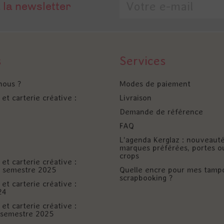
 la newsletter
s
Services
nous ?
Modes de paiement
et carterie créative :
Livraison
Demande de référence
FAQ
L'agenda Kerglaz : nouveaut
marques préférées, portes o
crops
et carterie créative :
er semestre 2025
Quelle encre pour mes tamp
scrapbooking ?
et carterie créative :
24
et carterie créative :
è semestre 2025