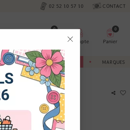
02 52 10 57 10
CONTACT
0
0
Favoris
Compte
Panier
pter
ENT
BONNES AFFAIRES
MARQUES
ur nos
- Fired Brick
utres, non
s annonces
calisation
otre avis !
 appareil.
laz. Vous
s à droite