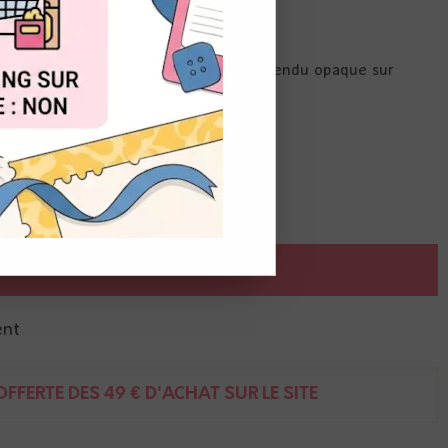
OUT
e à l'eau pour créer un effet oxydé. Rendu opaque sur
AJOUTER AU PANIER
ent
FFERTE DÈS 49 € D'ACHAT SUR LE SITE