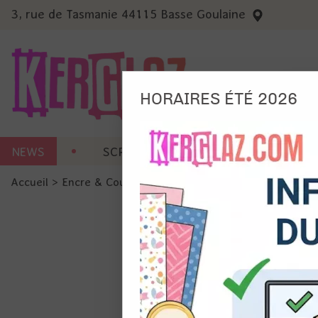
3, rue de Tasmanie 44115 Basse Goulaine
HORAIRES ÉTÉ 2026
Nous
NEWS
SCRAP CARTERIE
MACHINES 
Ils no
Accueil
>
Encre & Couleur
>
Encre en Pad
>
Encre Distress 
Amé
Mes
pro
Gér
Certains 
obligatoi
et du con
précises 
Si vous 
disposez 
de la pag