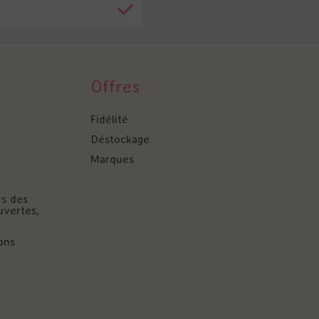
Offres
Fidélité
Déstockage
Marques
és des
uvertes,
ons