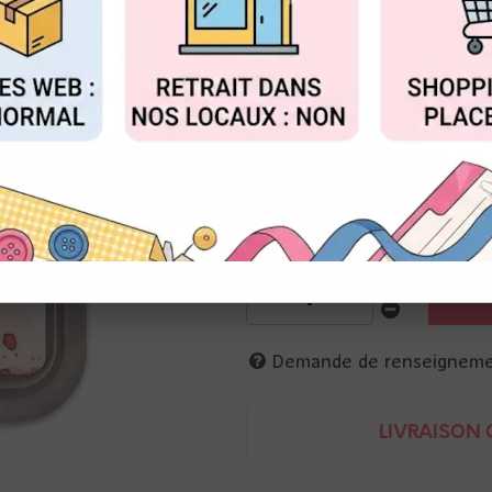
Réf. :
TDO55969
FIGURER
ACCEPTER T
Encre dye et pigments -réactiv
papier foncé
Tim Holtz Ranger
789541055969
Demande de renseignem
LIVRAISON O