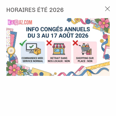
3, rue de Tasmanie 44115 Basse Goulaine
HORAIRES ÉTÉ 2026
Continuer sans accepter
PORT OFFERT À PARTIR DE 49 €
Nous autorisez-vous à utiliser vos
02 52 10 57 10
CONTACT
cookies ?
Ils nous seront utiles pour :
0
Améliorer l'interface et les fonctionnalités du site
Mesurer les campagnes marketing et proposer des
Accueil
>
Encre & Couleur
>
Encre liquide
>
Distress Ink (=oxide)
mises à jour sur nos produits
- reinker - Picket fence
Gérer l'authentification et surveiller les erreurs
techniques
Certains cookies sont nécessaires à des fins techniques, ils sont donc dispensés
de consentement. D'autres, non obligatoires, peuvent être utilisés pour la
personnalisation des annonces et du contenu, la mesure des annonces et du
contenu, la connaissance de l'audience et le développement de produits, les
données de géolocalisation précises et l'identification par le balayage de l'appareil,
le stockage et/ou l'accès aux informations sur un appareil. Si vous donnez votre
consentement, celui-ci sera valable sur l’ensemble des sous-domaines de Kerglaz.
Vous disposez de la possibilité de retirer votre consentement à tout moment en
cliquant sur le widget en bas à droite de la page. Pour en savoir plus, consulter
notre politique de cookie.