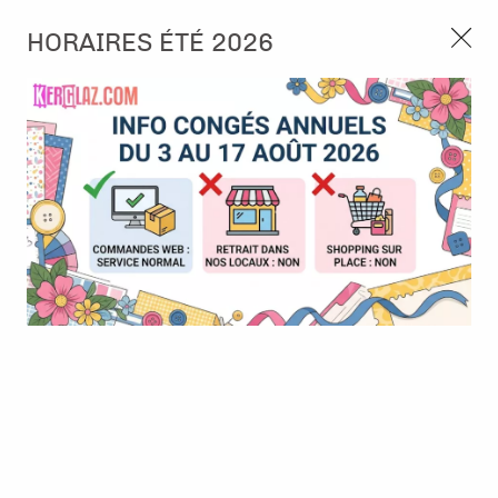
3, rue de Tasmanie 44115 Basse Goulaine
HORAIRES ÉTÉ 2026
Continuer sans accepter
PORT OFFERT À PARTIR DE 49 €
Nous autorisez-vous à utiliser vos
02 52 10 57 10
CONTACT
cookies ?
Ils nous seront utiles pour :
0
Améliorer l'interface et les fonctionnalités du site
Mesurer les campagnes marketing et proposer des
Accueil
>
Encre & Couleur
>
Encre en Pad
>
Encre Distress Oxide
mises à jour sur nos produits
- Chipped sapphire
Gérer l'authentification et surveiller les erreurs
techniques
Certains cookies sont nécessaires à des fins techniques, ils sont donc dispensés
de consentement. D'autres, non obligatoires, peuvent être utilisés pour la
personnalisation des annonces et du contenu, la mesure des annonces et du
contenu, la connaissance de l'audience et le développement de produits, les
données de géolocalisation précises et l'identification par le balayage de l'appareil,
le stockage et/ou l'accès aux informations sur un appareil. Si vous donnez votre
consentement, celui-ci sera valable sur l’ensemble des sous-domaines de Kerglaz.
Vous disposez de la possibilité de retirer votre consentement à tout moment en
cliquant sur le widget en bas à droite de la page. Pour en savoir plus, consulter
notre politique de cookie.